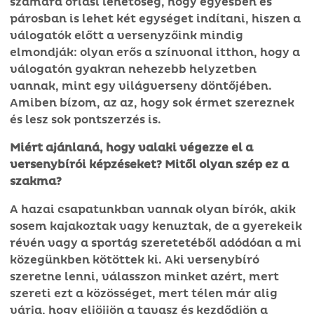
számára óriási lehetőség, hogy egyesben és
párosban is lehet két egységet indítani, hiszen a
válogatók előtt a versenyzőink mindig
elmondják: olyan erős a színvonal itthon, hogy a
válogatón gyakran nehezebb helyzetben
vannak, mint egy világverseny döntőjében.
Amiben bízom, az az, hogy sok érmet szereznek
és lesz sok pontszerzés is.
Miért ajánlaná, hogy valaki végezze el a
versenybírói képzéseket? Mitől olyan szép ez a
szakma?
A hazai csapatunkban vannak olyan bírók, akik
sosem kajakoztak vagy kenuztak, de a gyerekeik
révén vagy a sportág szeretetéből adódóan a mi
közegünkben kötöttek ki. Aki versenybíró
szeretne lenni, válasszon minket azért, mert
szereti ezt a közösséget, mert télen már alig
várja, hogy eljöjjön a tavasz és kezdődjön a