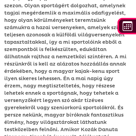
szezon. Olyan sportágért dolgozhat, amelynek
tagjai megérdemlik a maximális odafigyelést,
hogy olyan körülményeket teremtsünk
számukra a hazai versenyeken, amelyek szinte
teljesen azonosak a külföldi világversenyeken
tapasztaltakkal, így a mi sportolóink ebből a
szempontból is felkészülten, edukáltan
állhatnak rajthoz a nemzetközi színtéren. A mi
részünkről is kell az alázatos hozzáállás annak
érdekében, hogy a magyar kajak-kenu sport
ilyen sikeres lehessen. Én a mai napig úgy
érzem, nagy megtiszteltetés, hogy részese
lehetek ennek a sportágnak, hogy tehetek a
versenyzőkért legyen szó akár tízéves
gyerekekről vagy szeniorkorú sportolókról. És
persze nekünk, magyar bíróknak fantasztikus
élmény, hogy világsztárokat láthatunk
testközelben felnőni. Amikor Kozák Danuta