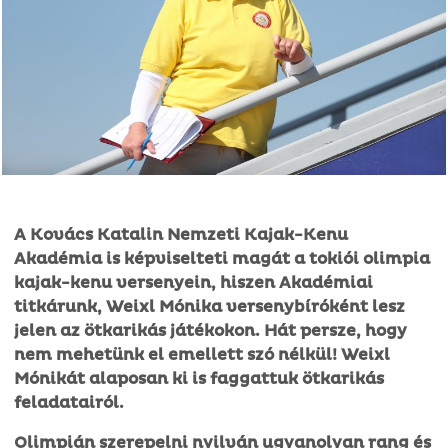
A Kovács Katalin Nemzeti Kajak-Kenu
Akadémia is képviselteti magát a tokiói olimpia
kajak-kenu versenyein, hiszen Akadémiai
titkárunk, Weixl Mónika versenybíróként lesz
jelen az ötkarikás játékokon. Hát persze, hogy
nem mehetünk el emellett szó nélkül! Weixl
Mónikát alaposan ki is faggattuk ötkarikás
feladatairól.
Olimpián szerepelni nyilván ugyanolyan rang és