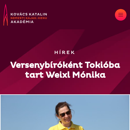
Skip
to
content
HÍREK
Versenybíróként Tokióba
tart Weixl Mónika