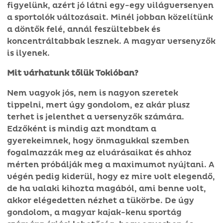
figyelünk, azért jó látni egy-egy világversenyen
a sportolók változásait. Minél jobban közelítünk
a döntők felé, annál feszültebbek és
koncentráltabbak lesznek. A magyar versenyzők
is ilyenek.
Mit várhatunk tőlük Tokióban?
Nem vagyok jós, nem is nagyon szeretek
tippelni, mert úgy gondolom, ez akár plusz
terhet is jelenthet a versenyzők számára.
Edzőként is mindig azt mondtam a
gyerekeimnek, hogy önmagukkal szemben
fogalmazzák meg az elvárásaikat és ahhoz
mérten próbálják meg a maximumot nyújtani. A
végén pedig kiderül, hogy ez mire volt elegendő,
de ha valaki kihozta magából, ami benne volt,
akkor elégedetten nézhet a tükörbe. De úgy
gondolom, a magyar kajak-kenu sportág