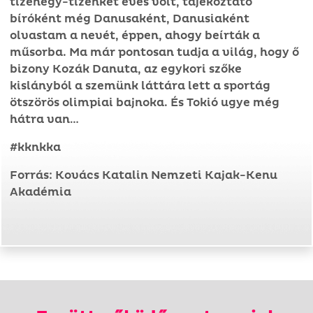
tizenegy-tizenkét éves volt, tájékoztató
bíróként még Danusaként, Danusiaként
olvastam a nevét, éppen, ahogy beírták a
műsorba. Ma már pontosan tudja a világ, hogy ő
bizony Kozák Danuta, az egykori szőke
kislányból a szemünk láttára lett a sportág
ötszörös olimpiai bajnoka. És Tokió ugye még
hátra van…
#kknkka
Forrás: Kovács Katalin Nemzeti Kajak-Kenu
Akadémia