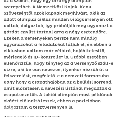
az a szokás, hogy egy bíró egy olimpián
szerepelhet. A Nemzetközi Kajak-Kenu
Szövetségtől azok kapnak meghívást, akik az
adott olimpiai ciklus minden világversenyén ott
voltak, dolgoztak, így próbálják meg ugyanazt a
gárdát együtt tartani arra a négy esztendőre.
Ezeken a versenyeken persze nem mindig
ugyanazokat a feladatokat látjuk el, én ebben a
ciklusban voltam már célbíró, hajóhitelesítő,
mérlegelő és ID-kontroller is. Utóbbi esetében
ellenőrizzük, hogy tényleg az a versenyző száll-e
vízre, aki be van nevezve, ilyenkor nézzük át a
felszerelést, megfelelő-e a nemzeti formaruha
vagy hogy a csapathajóban az a beülési sorrend,
amit előzetesen a nevezési listánál megadtak a
csapatvezetők. A tokiói olimpián most példának
okáért előindító leszek, ebben a pozícióban
dolgoztam a tesztversenyen is.