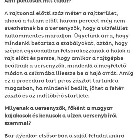
Ami pontosan mit takar?
A rajtvonal előtti száz méter a rajtterület,
ahová a futam előtt három perccel még nem
evezhetnek be a versenyzők, hogy a vízfelület
hullámmentes maradjon. Ügyelünk arra, hogy
mindenki betartsa a szabályokat, aztán, hogy
szépen egyvonalban felsorakozzanak a hajók a
rajt előtt és persze, hogy amikor a rajtgépbe
beállnak a versenyzők, mindenki a megfelelő
módon a csizmába illessze be a hajó orrát. Amíg
ez a procedúra tart piros zászlót tartunk a
magasban, ha mindenki beállt, jöhet a fehér
zászló és az indítóbíró startjele.
Milyenek a versenyzők, főként a magyar
kajakosok és kenusok
a vízen versenybírói
szemmel?
Bár ilyenkor elsősorban a saját feladatunkra