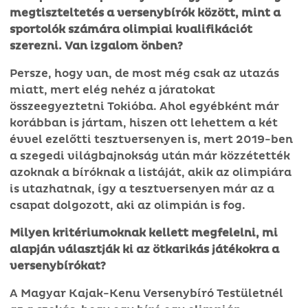
megtiszteltetés a versenybírók között, mint a
sportolók számára olimpiai kvalifikációt
szerezni. Van izgalom önben?
Persze, hogy van, de most még csak az utazás
miatt, mert elég nehéz a járatokat
összeegyeztetni Tokióba. Ahol egyébként már
korábban is jártam, hiszen ott lehettem a két
évvel ezelőtti tesztversenyen is, mert 2019-ben
a szegedi világbajnokság után már közzétették
azoknak a bíróknak a listáját, akik az olimpiára
is utazhatnak, így a tesztversenyen már az a
csapat dolgozott, aki az olimpián is fog.
Milyen kritériumoknak
kellett megfelelni, mi
alapján választják ki az ötkarikás játékokra a
versenybírókat?
A Magyar Kajak-Kenu Versenybíró Testületnél