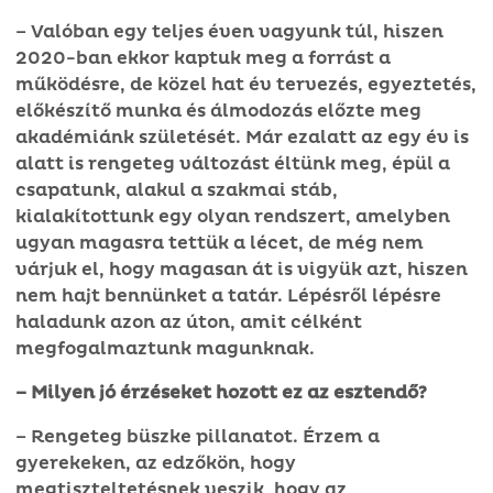
– Valóban egy teljes éven vagyunk túl, hiszen
2020-ban ekkor kaptuk meg a forrást a
működésre, de közel hat év tervezés, egyeztetés,
előkészítő munka és álmodozás előzte meg
akadémiánk születését. Már ezalatt az egy év is
alatt is rengeteg változást éltünk meg, épül a
csapatunk, alakul a szakmai stáb,
kialakítottunk egy olyan rendszert, amelyben
ugyan magasra tettük a lécet, de még nem
várjuk el, hogy magasan át is vigyük azt, hiszen
nem hajt bennünket a tatár. Lépésről lépésre
haladunk azon az úton, amit célként
megfogalmaztunk magunknak.
– Milyen jó érzéseket hozott ez az esztendő?
– Rengeteg büszke pillanatot. Érzem a
gyerekeken, az edzőkön, hogy
megtiszteltetésnek veszik, hogy az