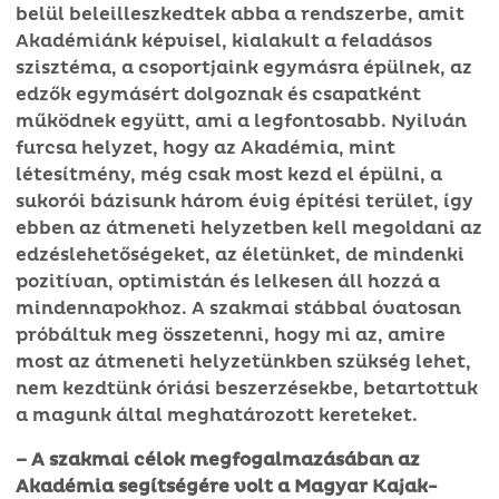
belül beleilleszkedtek abba a rendszerbe, amit
Akadémiánk képvisel, kialakult a feladásos
szisztéma, a csoportjaink egymásra épülnek, az
edzők egymásért dolgoznak és csapatként
működnek együtt, ami a legfontosabb. Nyilván
furcsa helyzet, hogy az Akadémia, mint
létesítmény, még csak most kezd el épülni, a
sukorói bázisunk három évig építési terület, így
ebben az átmeneti helyzetben kell megoldani az
edzéslehetőségeket, az életünket, de mindenki
pozitívan, optimistán és lelkesen áll hozzá a
mindennapokhoz. A szakmai stábbal óvatosan
próbáltuk meg összetenni, hogy mi az, amire
most az átmeneti helyzetünkben szükség lehet,
nem kezdtünk óriási beszerzésekbe, betartottuk
a magunk által meghatározott kereteket.
– A szakmai célok megfogalmazásában az
Akadémia segítségére volt a Magyar Kajak-