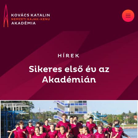
Skip
to
content
HÍREK
Sikeres első év az
Akadémián