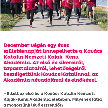
December végén egy éves
születésnapját ünnepelhette a Kovács
Katalin Nemzeti Kajak-Kenu
Akadémia. Az első év sikereiről,
tapasztalatairól, lehetőségeiről
beszélgettünk Kovács Katalinnal, az
Akadémia névadójával és elnökével.
– Eltelt az első év a Kovács Katalin Nemzeti
Kajak-Kenu Akadémia életében. Milyenek látja
a mögöttünk lévő esztendőt?