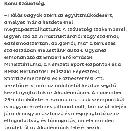
Kenu Szövetség.
– Hálás vagyok azért az együttműködésért,
amelyet már a kezdeteknél
megtapasztalhattunk. A szövetség szakemberei,
legyen szó az infrastruktúráról vagy szakmai,
edzésmódszertani dolgokról, már a tervezés
szakaszában mellettünk álltak. Ugyanez
elmondható az Emberi Erőforrások
Minisztériuma, a Nemzeti Sportközpontok és a
BMSK Beruházási, Műszaki Fejlesztési,
Sportüzemeltetési és Közbeszerzési Zrt.
vezetőire is, már az indulástól kezdve segítő
kezet nyújtottak az Akadémiának. A november
25-i alapkőletétel számomra több szempontból
is nagyon érzelmes pillanat volt, bár az út elején
járunk nagyon ösztönző és megnyugtató az az
elfogadottság és támogatás, amely minden
területről az Akadémiánk felé érkezik.