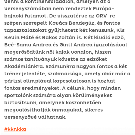
venni a kontinensviadalon, amelyen az ő
versenyszámában nem rendeztek Európa-
bajnoki futamot. De visszatérve az ORV-re
szépen szerepelt Kovács Bendegúz, és fontos
tapasztalatokat gyűjthetett két kenusunk, Kis
Kevin Máté és Bakos Zoltán is. Két kiváló edző,
Beé-Samu Andrea és Gintl Andrea igazolásával
megerősödtünk női kajak vonalon, hiszen
számos tanítványuk követte az edzőket
Akadémiánkra. Számunkra nagyon fontos a két
tréner jelenléte, szakmaisága, amely akár már a
párizsi olimpiával kapcsolatosan is hozhat
fontos eredményeket. A célunk, hogy minden
sportolónk számára olyan körülményeket
biztosítsunk, amelynek köszönhetően
megvalósíthatják önmagukat, sikeres
versenyzővé válhatnak.
#kknkka