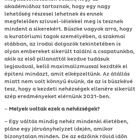
akadémiához tartoznak, hogy egy nagy
lehetőség részesei lehetnek és ennek
megfelelően szívvel-lélekkel meg is tesznek
mindent a sikerekért. Büszke vagyok arra, hogy
a kuratóriumi tagok személyében, a szakmai
stábban, az irodai dolgozók tekintetében is
olyan embereket sikerült találni a csapatunkba,
akik az első pillanattól kezdve tudásuk
legjavával, kellő maximalizmussal kezdték el
építeni mindazt, amit elképzeltünk. Az átállás
miatt nem volt könnyű évünk, de az is büszkévé
tesz, hogy a kezdeti nehézségek ellenére sikerült
szép eredményeket elérnünk 2021-ben.
–
Melyek voltak ezek a nehézségek?
– Egy váltás mindig nehéz mindenki életében,
pláne egy járványhelyzet idején, amikor
bizonytalan minden. De az edzőink rövid időn