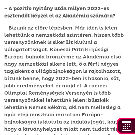
– A pozitív nyitány után milyen 2022-es
esztendőt képzel el az Akadémia számára?
– Bízunk az előre lépésben. Már idén is jelen
lehettünk a nemzetközi színtéren, hiszen több
versenyzőnknek is sikerült kivívni a
válogatottságot. Kövesdi Patrik ifjúsági
Európa-bajnoki bronzérme az Akadémia első
nagy nemzetközi sikere lett, ő a férfi négyes
tagjaként a világbajnokságon is rajtolhatott,
bízunk benne, hogy 2022-ben is hasonló, sőt,
jobb eredményeket ér majd el. A racicei
Olimpiai Reménységek Versenyén is több
versenyzőnkkel lehettünk jelen: büszkék
lehetünk Nemes Rékára, aki nem mellesleg a
nyár eleji moszkvai maratoni Európa-
bajnokságra is kivívta az indulás jogát, kár,
hogy a járványhelyzet miatt nem tudott részt