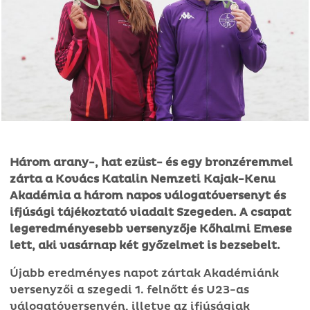
Három arany-, hat ezüst- és egy bronzéremmel
zárta a Kovács Katalin Nemzeti Kajak-Kenu
Akadémia a három napos válogatóversenyt és
ifjúsági tájékoztató viadalt Szegeden. A csapat
legeredményesebb versenyzője Kőhalmi Emese
lett, aki vasárnap két győzelmet is bezsebelt.
Újabb eredményes napot zártak Akadémiánk
versenyzői a szegedi 1. felnőtt és U23-as
válogatóversenyén, illetve az ifjúságiak