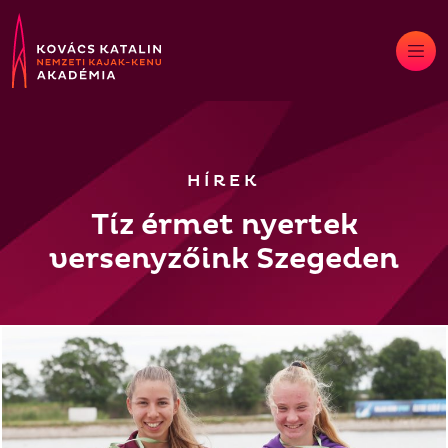
Skip
to
content
HÍREK
Tíz érmet nyertek
versenyzőink Szegeden