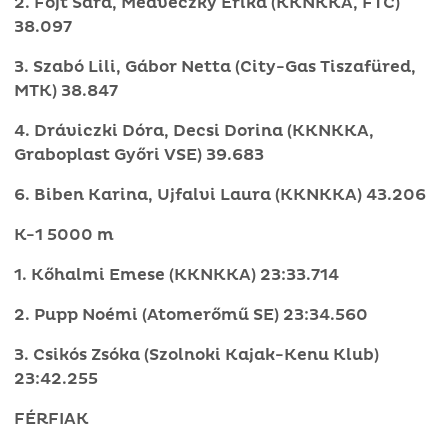
2. Fojt Sára, Medveczky Erika (KKNKKA, FTC)
38.097
3. Szabó Lili, Gábor Netta (City-Gas Tiszafüred,
MTK) 38.847
4. Dráviczki Dóra, Decsi Dorina (KKNKKA,
Graboplast Győri VSE) 39.683
6. Biben Karina, Ujfalvi Laura (KKNKKA) 43.206
K-1 5000 m
1. Kőhalmi Emese (KKNKKA) 23:33.714
2. Pupp Noémi (Atomerőmű SE) 23:34.560
3. Csikós Zsóka (Szolnoki Kajak-Kenu Klub)
23:42.255
FÉRFIAK