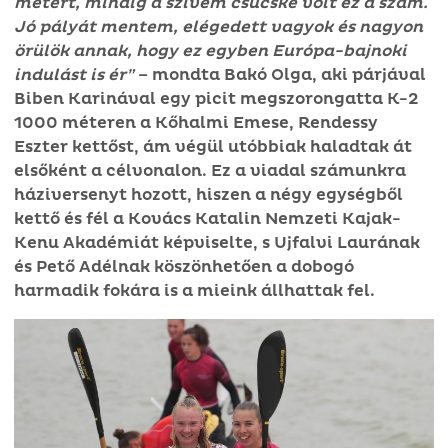
métert, mindig a szívem csücske volt ez a szám.
Jó pályát mentem, elégedett vagyok és nagyon
örülök annak, hogy ez egyben Európa-bajnoki
indulást is ér”
– mondta Bakó Olga, aki párjával
Biben Karinával egy picit megszorongatta K-2
1000 méteren a Kőhalmi Emese, Rendessy
Eszter kettőst, ám végül utóbbiak haladtak át
elsőként a célvonalon. Ez a viadal számunkra
háziversenyt hozott, hiszen a négy egységből
kettő és fél a Kovács Katalin Nemzeti Kajak-
Kenu Akadémiát képviselte, s Ujfalvi Laurának
és Pető Adélnak köszönhetően a dobogó
harmadik fokára is a mieink állhattak fel.