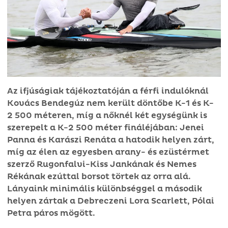
Az ifjúságiak tájékoztatóján a férfi indulóknál
Kovács Bendegúz nem került döntőbe K-1 és K-
2 500 méteren, míg a nőknél két egységünk is
szerepelt a K-2 500 méter fináléjában: Jenei
Panna és Karászi Renáta a hatodik helyen zárt,
míg az élen az egyesben arany- és ezüstérmet
szerző Rugonfalvi-Kiss Jankának és Nemes
Rékának ezúttal borsot törtek az orra alá.
Lányaink minimális különbséggel a második
helyen zártak a Debreczeni Lora Scarlett, Pólai
Petra páros mögött.