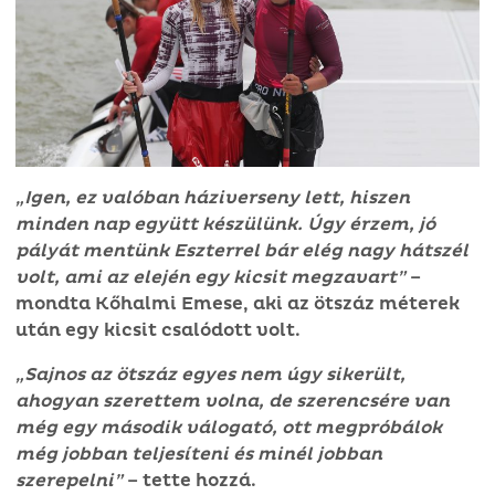
„Igen, ez valóban háziverseny lett, hiszen
minden nap együtt készülünk. Úgy érzem, jó
pályát mentünk Eszterrel bár elég nagy hátszél
volt, ami az elején egy kicsit megzavart”
–
mondta Kőhalmi Emese, aki az ötszáz méterek
után egy kicsit csalódott volt.
„Sajnos az ötszáz egyes nem úgy sikerült,
ahogyan szerettem volna, de szerencsére van
még egy második válogató, ott megpróbálok
még jobban teljesíteni és minél jobban
szerepelni”
– tette hozzá.