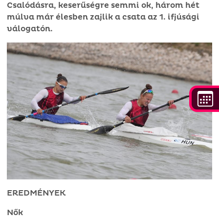
Csalódásra, keserűségre semmi ok, három hét
múlva már élesben zajlik a csata az 1. ifjúsági
válogatón.
EREDMÉNYEK
Nők