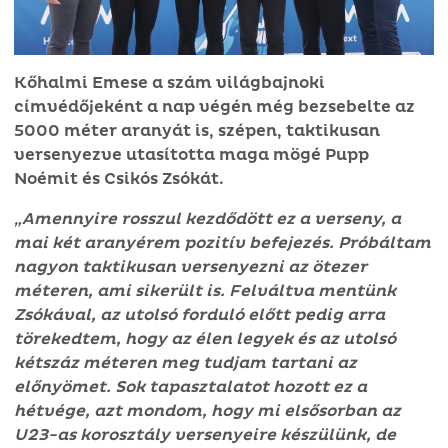
Kőhalmi Emese a szám világbajnoki
címvédőjeként a nap végén még bezsebelte az
5000 méter aranyát is, szépen, taktikusan
versenyezve utasította maga mögé Pupp
Noémit és Csikós Zsókát.
„Amennyire rosszul kezdődött ez a verseny, a
mai két aranyérem pozitív befejezés. Próbáltam
nagyon taktikusan versenyezni az ötezer
méteren, ami sikerült is. Felváltva mentünk
Zsókával, az utolsó forduló előtt pedig arra
törekedtem, hogy az élen legyek és az utolsó
kétszáz méteren meg tudjam tartani az
előnyömet. Sok tapasztalatot hozott ez a
hétvége, azt mondom, hogy mi elsősorban az
U23-as korosztály versenyeire készülünk, de