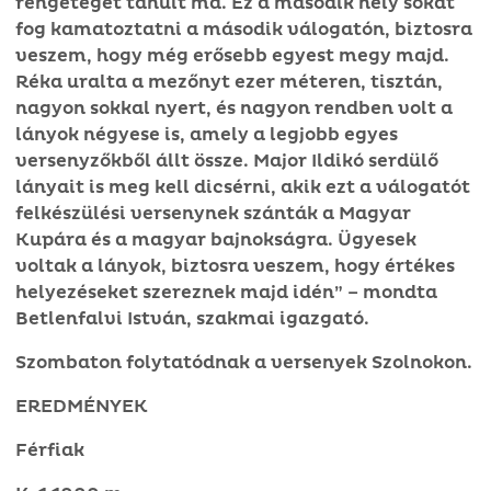
rengeteget tanult ma. Ez a második hely sokat
fog kamatoztatni a második válogatón, biztosra
veszem, hogy még erősebb egyest megy majd.
Réka uralta a mezőnyt ezer méteren, tisztán,
nagyon sokkal nyert, és nagyon rendben volt a
lányok négyese is, amely a legjobb egyes
versenyzőkből állt össze. Major Ildikó serdülő
lányait is meg kell dicsérni, akik ezt a válogatót
felkészülési versenynek szánták a Magyar
Kupára és a magyar bajnokságra. Ügyesek
voltak a lányok, biztosra veszem, hogy értékes
helyezéseket szereznek majd idén” – mondta
Betlenfalvi István, szakmai igazgató.
Szombaton folytatódnak a versenyek Szolnokon.
EREDMÉNYEK
Férfiak