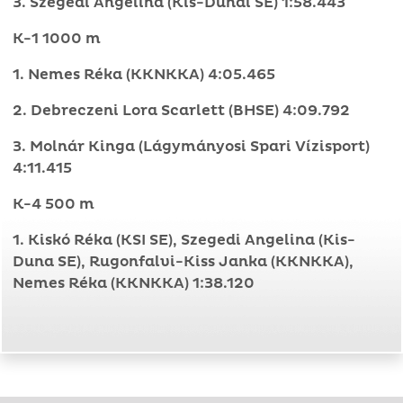
3. Szegedi Angelina (Kis-Dunai SE) 1:58.443
K-1 1000 m
1. Nemes Réka (KKNKKA) 4:05.465
2. Debreczeni Lora Scarlett (BHSE) 4:09.792
3. Molnár Kinga (Lágymányosi Spari Vízisport)
4:11.415
K-4 500 m
1. Kiskó Réka (KSI SE), Szegedi Angelina (Kis-
Duna SE), Rugonfalvi-Kiss Janka (KKNKKA),
Nemes Réka (KKNKKA) 1:38.120