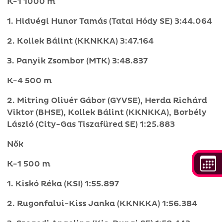
K-1 1000 m
1. Hidvégi Hunor Tamás (Tatai Hódy SE) 3:44.064
2. Kollek Bálint (KKNKKA) 3:47.164
3. Panyik Zsombor (MTK) 3:48.837
K-4 500 m
2. Mitring Olivér Gábor (GYVSE), Herda Richárd
Viktor (BHSE), Kollek Bálint (KKNKKA), Borbély
László (City-Gas Tiszafüred SE) 1:25.883
Nők
K-1 500 m
1. Kiskó Réka (KSI) 1:55.897
2. Rugonfalvi-Kiss Janka (KKNKKA) 1:56.384