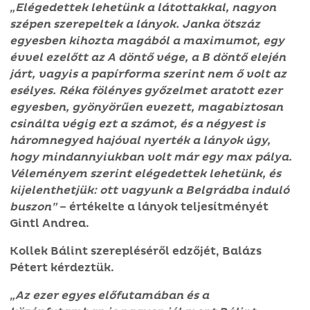
„Elégedettek lehetünk a látottakkal, nagyon
szépen szerepeltek a lányok. Janka ötszáz
egyesben kihozta magából a maximumot, egy
évvel ezelőtt az A döntő vége, a B döntő elején
járt, vagyis a papírforma szerint nem ő volt az
esélyes. Réka fölényes győzelmet aratott ezer
egyesben, gyönyörűen evezett, magabiztosan
csinálta végig ezt a számot, és a négyest is
háromnegyed hajóval nyerték a lányok úgy,
hogy mindannyiukban volt már egy max pálya.
Véleményem szerint elégedettek lehetünk, és
kijelenthetjük: ott vagyunk a Belgrádba induló
buszon”
– értékelte a lányok teljesítményét
Gintl Andrea.
Kollek Bálint szerepléséről edzőjét, Balázs
Pétert kérdeztük.
„Az ezer egyes előfutamában és a