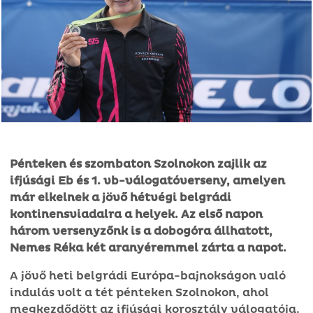
Pénteken és szombaton Szolnokon zajlik az
ifjúsági Eb és 1. vb-válogatóverseny, amelyen
már elkelnek a jövő hétvégi belgrádi
kontinensviadalra a helyek. Az első napon
három versenyzőnk is a dobogóra állhatott,
Nemes Réka két aranyéremmel zárta a napot.
A jövő heti belgrádi Európa-bajnokságon való
indulás volt a tét pénteken Szolnokon, ahol
megkezdődött az ifjúsági korosztály válogatója.