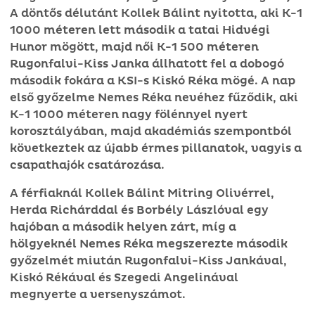
A döntős délutánt Kollek Bálint nyitotta, aki K-1
1000 méteren lett második a tatai Hidvégi
Hunor mögött, majd női K-1 500 méteren
Rugonfalvi-Kiss Janka állhatott fel a dobogó
második fokára a KSI-s Kiskó Réka mögé. A nap
első győzelme Nemes Réka nevéhez fűződik, aki
K-1 1000 méteren nagy fölénnyel nyert
korosztályában, majd akadémiás szempontból
következtek az újabb érmes pillanatok, vagyis a
csapathajók csatározása.
A férfiaknál Kollek Bálint Mitring Olivérrel,
Herda Richárddal és Borbély Lászlóval egy
hajóban a második helyen zárt, míg a
hölgyeknél Nemes Réka megszerezte második
győzelmét miután Rugonfalvi-Kiss Jankával,
Kiskó Rékával és Szegedi Angelinával
megnyerte a versenyszámot.