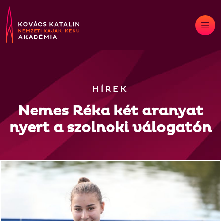
Skip
to
content
HÍREK
Nemes Réka két aranyat
nyert a szolnoki válogatón