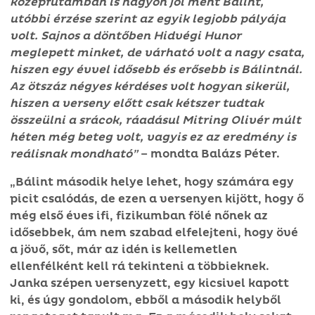
középfutamban is nagyon jól ment Bálint,
utóbbi érzése szerint az egyik legjobb pályája
volt. Sajnos a döntőben Hidvégi Hunor
meglepett minket, de várható volt a nagy csata,
hiszen egy évvel idősebb és erősebb is Bálintnál.
Az ötszáz négyes kérdéses volt hogyan sikerül,
hiszen a verseny előtt csak kétszer tudtak
összeülni a srácok, ráadásul Mitring Olivér múlt
héten még beteg volt, vagyis ez az eredmény is
reálisnak mondható”
– mondta Balázs Péter.
„Bálint második helye lehet, hogy számára egy
picit csalódás, de ezen a versenyen kijött, hogy ő
még első éves ifi, fizikumban fölé nőnek az
idősebbek, ám nem szabad elfelejteni, hogy övé
a jövő, sőt, már az idén is kellemetlen
ellenfélként kell rá tekinteni a többieknek.
Janka szépen versenyzett, egy kicsivel kapott
ki, és úgy gondolom, ebből a második helyből