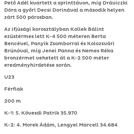
Pető Adél kvartett a sprinttávon, míg Dráviczki
Dóra a győri Decsi Dorinával a második helyen
zárt 500 párosban.
Az ifjúsági korosztályban Kollek Bálint
ezüstérmes lett K-4 500 méteren Berta
Bencével, Panyik Zsomborral és Kolozsvári
Brúnóval, míg Jenei Panna és Nemes Réka
bronzérmet vehetett át a K-2 500 méter
eredményhirdetése során.
U23
Férfiak
200 m
K-1: 5. Kövesdi Patrik 35.970
K-2: 4. Morek Ádám, Lengyel Marcell 34.684