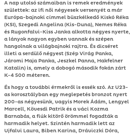
A nap utolsó számaiban is remek eredmények
születtek: az ifi női négyesek versenyét a már
Európa-bajnoki címmel büszkélkedő Kiskó Réka
(KSI), Szegedi Angelina (Kis-Duna), Nemes Réka
és Rugonfalvi-Kiss Janka alkotta négyes nyerte,
a lányok nagyon egyben vannak és szépen
hangolnak a világbajnoki rajtra. És dicséret
illeti a serdülő négyest (Szép Virág Panka,
Járomi Maja Panka, Jeszkel Panna, Hakfelner
Katalin) is, amely a dobogó második fokán zárt
K-4 500 méteren.
És hogy a további érmekről is essék szó. Az U23-
as korosztályban egy meglepetés bronzot nyert
200-as négyesünk, vagyis Morek Ádám, Lengyel
Marcell, Kövesdi Patrik és a váci Kozma
Barnabás, a fiúk kitörő örömmel fogadták a
harmadik helyet. Szintén harmadik lett az
Ujfalvi Laura, Biben Karina, Dráviczki Dóra,