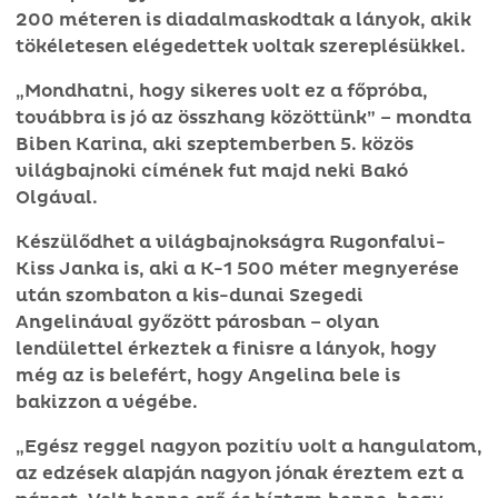
200 méteren is diadalmaskodtak a lányok, akik
tökéletesen elégedettek voltak szereplésükkel.
„Mondhatni, hogy sikeres volt ez a főpróba,
továbbra is jó az összhang közöttünk” – mondta
Biben Karina, aki szeptemberben 5. közös
világbajnoki címének fut majd neki Bakó
Olgával.
Készülődhet a világbajnokságra Rugonfalvi-
Kiss Janka is, aki a K-1 500 méter megnyerése
után szombaton a kis-dunai Szegedi
Angelinával győzött párosban – olyan
lendülettel érkeztek a finisre a lányok, hogy
még az is belefért, hogy Angelina bele is
bakizzon a végébe.
„Egész reggel nagyon pozitív volt a hangulatom,
az edzések alapján nagyon jónak éreztem ezt a