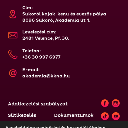
Cím:
Sukorói kajak-kenu és evezős pálya
8096 Sukoró, Akadémia út 1.
Levelezési cím:
2481 Velence, Pf. 30.
Telefon:
+36 30 997 6977
E-mail:
akademia@kkna.hu
Adatkezelési szabályzat
Sütikezelés
Dokumentumok
A weboldalon a minőségi felhasználói élmény