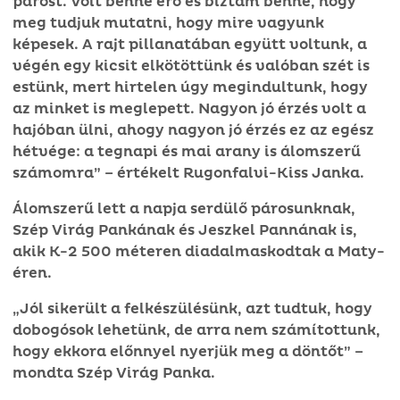
párost. Volt benne erő és bíztam benne, hogy
meg tudjuk mutatni, hogy mire vagyunk
képesek. A rajt pillanatában együtt voltunk, a
végén egy kicsit elkötöttünk és valóban szét is
estünk, mert hirtelen úgy megindultunk, hogy
az minket is meglepett. Nagyon jó érzés volt a
hajóban ülni, ahogy nagyon jó érzés ez az egész
hétvége: a tegnapi és mai arany is álomszerű
számomra” – értékelt Rugonfalvi-Kiss Janka.
Álomszerű lett a napja serdülő párosunknak,
Szép Virág Pankának és Jeszkel Pannának is,
akik K-2 500 méteren diadalmaskodtak a Maty-
éren.
„Jól sikerült a felkészülésünk, azt tudtuk, hogy
dobogósok lehetünk, de arra nem számítottunk,
hogy ekkora előnnyel nyerjük meg a döntőt” –
mondta Szép Virág Panka.