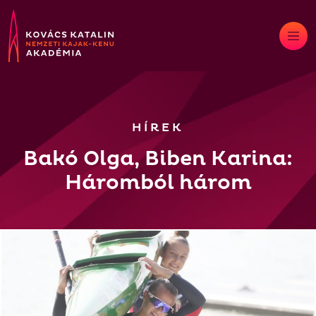
Skip
to
content
HÍREK
Bakó Olga, Biben Karina:
Háromból három