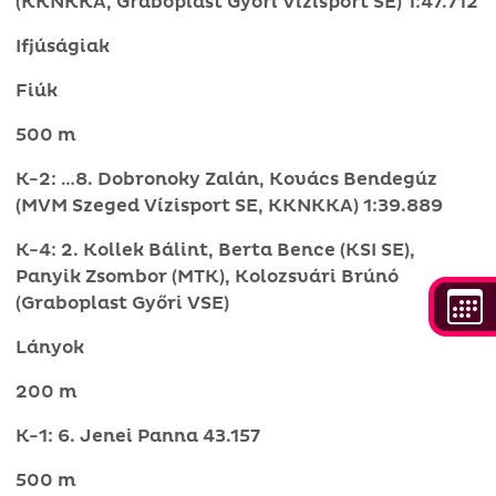
(KKNKKA, Graboplast Győri Vízisport SE) 1:47.712
Ifjúságiak
Fiúk
500 m
K-2: …8. Dobronoky Zalán, Kovács Bendegúz
(MVM Szeged Vízisport SE, KKNKKA) 1:39.889
K-4: 2. Kollek Bálint, Berta Bence (KSI SE),
Panyik Zsombor (MTK), Kolozsvári Brúnó
(Graboplast Győri VSE)
Lányok
200 m
K-1: 6. Jenei Panna 43.157
500 m