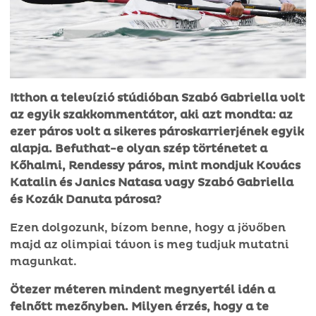
Itthon a televízió stúdióban Szabó Gabriella volt
az egyik szakkommentátor, aki azt mondta: az
ezer páros volt a sikeres pároskarrierjének egyik
alapja. Befuthat-e olyan szép történetet a
Kőhalmi, Rendessy páros, mint mondjuk Kovács
Katalin és Janics Natasa vagy Szabó Gabriella
és Kozák Danuta párosa?
Ezen dolgozunk, bízom benne, hogy a jövőben
majd az olimpiai távon is meg tudjuk mutatni
magunkat.
Ötezer méteren mindent megnyertél idén a
felnőtt mezőnyben. Milyen érzés, hogy a te