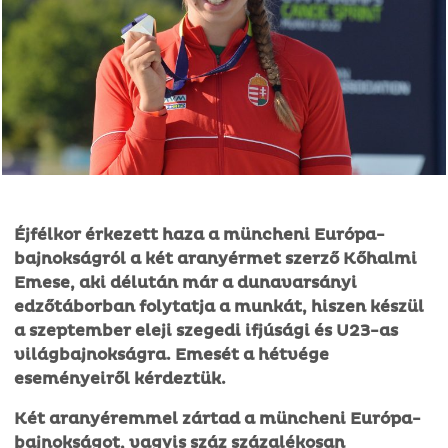
Éjfélkor érkezett haza a müncheni Európa-
bajnokságról a két aranyérmet szerző Kőhalmi
Emese, aki délután már a dunavarsányi
edzőtáborban folytatja a munkát, hiszen készül
a szeptember eleji szegedi ifjúsági és U23-as
világbajnokságra. Emesét a hétvége
eseményeiről kérdeztük.
Két aranyéremmel zártad a müncheni Európa-
bajnokságot, vagyis száz százalékosan