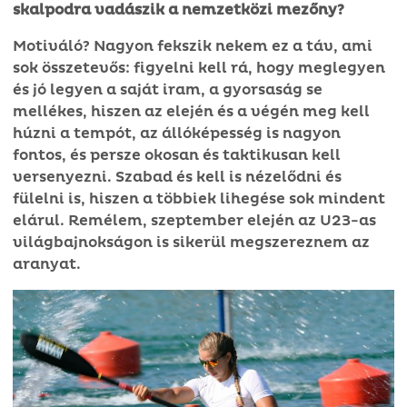
skalpodra vadászik a nemzetközi mezőny?
Motiváló? Nagyon fekszik nekem ez a táv, ami
sok összetevős: figyelni kell rá, hogy meglegyen
és jó legyen a saját iram, a gyorsaság se
mellékes, hiszen az elején és a végén meg kell
húzni a tempót, az állóképesség is nagyon
fontos, és persze okosan és taktikusan kell
versenyezni. Szabad és kell is nézelődni és
fülelni is, hiszen a többiek lihegése sok mindent
elárul. Remélem, szeptember elején az U23-as
világbajnokságon is sikerül megszereznem az
aranyat.