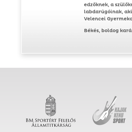
edzőknek, a szülők
labdarúgóinak, aki
Velencei Gyermeko
Békés, boldog kar