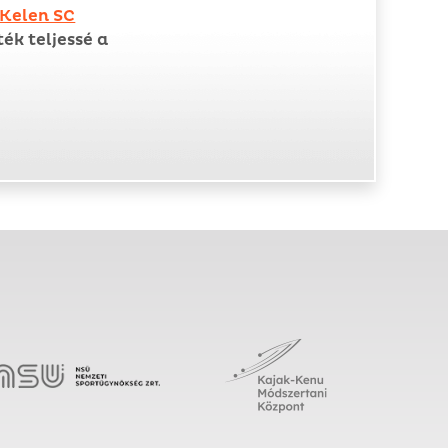
Kelen SC
ék teljessé a