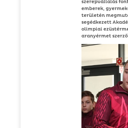
szerepvállalás fon
emberek, gyermekek
területén megmuta
segédkezett Akadé
olimpiai ezüstérme
aranyérmet szerző 