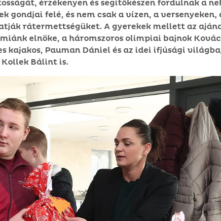
tosságát, érzékenyen és segítőkészen fordulnak a n
 gondjai felé, és nem csak a vízen, a versenyeken, 
tják rátermettségüket. A gyerekek mellett az ajá
miánk elnöke, a háromszoros olimpiai bajnok Kovács
s kajakos, Pauman Dániel és az idei ifjúsági világb
Kollek Bálint is.