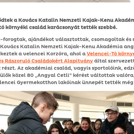
dtek a Kovács Katalin Nemzeti Kajak-Kenu Akadémi
tó környéki család karácsonyát tették szebbé.
-forogtak, ajándékot választottak, csomagoltak és 
a Kovács Katalin Nemzeti Kajak-Kenu Akadémia angy
keztek a velencei Korzóra, ahol a
Velencei-Tó körny
és Rászoruló Családokért Alapítvány
által szervezet
részt. Az akadémiai család, vagyis sportolóink, edz
ülők közel 80 „Angyal Cetli” kérést váltottak valóra
elencei Gyermekotthon lakóinak ünnepét tették még