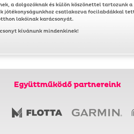
nek, a dolgozóknak és külön köszönettel tartozunk a
k jótékonyságunkhoz csatlakozva focilabdákkal tett
tthon lakóinak karácsonyát.
ácsonyt kívánunk mindenkinek!
Együttműködő partnereink