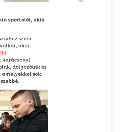
a sportolói, akik
szívhez szóló
alkái, akik
éki
t karácsonyi
őink, dolgozóink és
, amelyekkel sok
 szebbé.