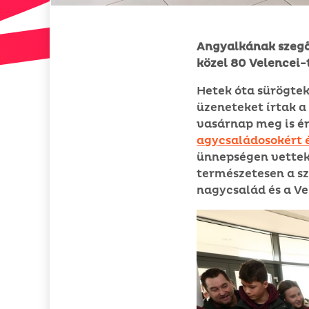
Angyalkának szegő
közel 80 Velencei-
Hetek óta sürögtek
üzeneteket írtak 
vasárnap meg is ér
agycsaládosokért 
ünnepségen vettek 
természetesen a sz
nagycsalád és a V