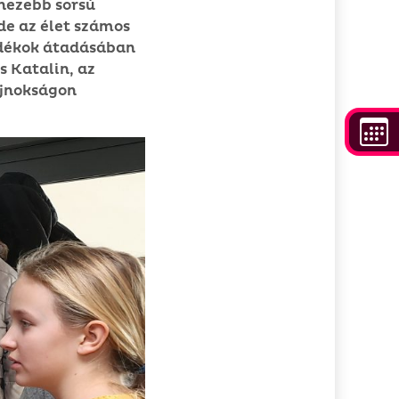
ehezebb sorsú
de az élet számos
ndékok átadásában
 Katalin, az
ajnokságon