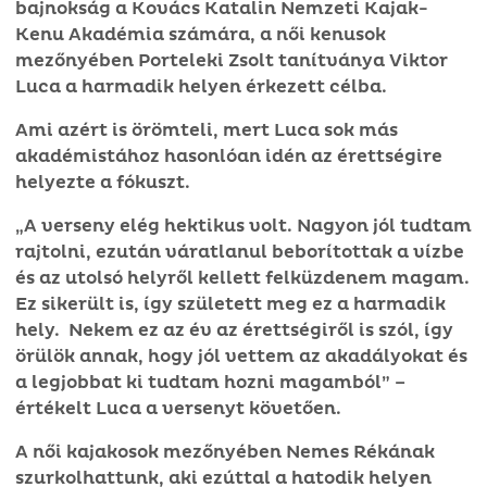
bajnokság a Kovács Katalin Nemzeti Kajak-
Kenu Akadémia számára, a női kenusok
mezőnyében Porteleki Zsolt tanítványa Viktor
Luca a harmadik helyen érkezett célba.
Ami azért is örömteli, mert Luca sok más
akadémistához hasonlóan idén az érettségire
helyezte a fókuszt.
„A verseny elég hektikus volt. Nagyon jól tudtam
rajtolni, ezután váratlanul beborítottak a vízbe
és az utolsó helyről kellett felküzdenem magam.
Ez sikerült is, így született meg ez a harmadik
hely. Nekem ez az év az érettségiről is szól, így
örülök annak, hogy jól vettem az akadályokat és
a legjobbat ki tudtam hozni magamból” –
értékelt Luca a versenyt követően.
A női kajakosok mezőnyében Nemes Rékának
szurkolhattunk, aki ezúttal a hatodik helyen