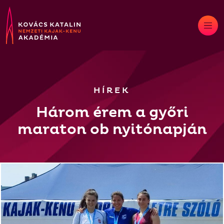
Skip
to
content
HÍREK
Három érem a győri
maraton ob nyitónapján