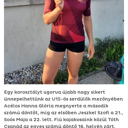
Egy korosztályt ugorva újabb nagy sikert
ünnepelhettünk az U15-ös serdülők mezőnyében
Acélos Hanna Glória megnyerte a második
számú döntőt, míg az elsőben Jeszkel Szofi a 21.,
Soós Maja a 22. lett. Fiú kajakosaink közül Tóth
Csanád az egyes számú döntő 16. helyén zárt,