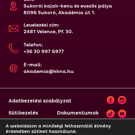
Sukorói kajak-kenu és evezős pálya
8096 Sukoró, Akadémia út 1.
Levelezési cím:
2481 Velence, Pf. 30.
Telefon:
+36 30 997 6977
E-mail:
akademia@kkna.hu
Adatkezelési szabályzat
Sütikezelés
Dokumentumok
A weboldalon a minőségi felhasználói élmény
érdekében sütiket használunk.
© 2021-2025 KKNA | A weboldal tartalma szerzői jogi