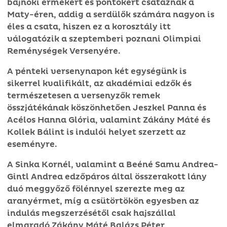
bajnoki érmekért és pontokért csatáznak a
Maty-éren, addig a serdülők számára nagyon is
éles a csata, hiszen ez a korosztály itt
válogatózik a szeptemberi poznani Olimpiai
Reménységek Versenyére.
A pénteki versenynapon két egységünk is
sikerrel kvalifikált, az akadémiai edzők és
természetesen a versenyzők remek
összjátékának köszönhetően Jeszkel Panna és
Acélos Hanna Glória, valamint Zákány Máté és
Kollek Bálint is indulói helyet szerzett az
eseményre.
A Sinka Kornél, valamint a Beéné Samu Andrea-
Gintl Andrea edzőpáros által összerakott lány
duó meggyőző fölénnyel szerezte meg az
aranyérmet, míg a csütörtökön egyesben az
indulás megszerzésétől csak hajszállal
elmaradó Zákány Máté Balázs Péter