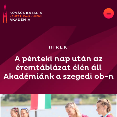
Skip
to
content
HÍREK
A pénteki nap után az
éremtáblázat élén áll
Akadémiánk a szegedi ob-n