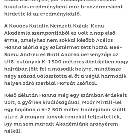
hivatalos eredményként már bronzérmesként
hirdette ki az eredményközlő.
A Kovács Katalin Nemzeti Kajak-Kenu
Akadémia szempontjából ez volt a nap első
érme, amelyhez nem sokkal később Acélos
Hanna Glória egy ezüstérmet tett hozzá. Beé-
Samu Andrea és Gintl Andrea versenyzője az
U16-os lányok K-1 500 méteres döntőjében nagy
hajrában jött fel a második helyre, mindössze
négy század választotta el őt a végül harmadik
helyen záró szerbiai Horvát Zsófitól.
Késő délután Hanna még egy számban érdekelt
volt, a győriek kiválóságával, Moór Mirtill-lel
egy hajóban a K-2 500 méter fináléjában szállt
vízre. A magyar lányok remekül teljesítettek,
így ma sem maradt Akadémiánk aranyérem
nélkül.