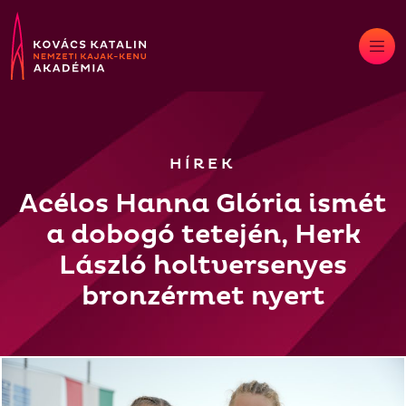
Skip
to
content
HÍREK
Acélos Hanna Glória ismét
a dobogó tetején, Herk
László holtversenyes
bronzérmet nyert