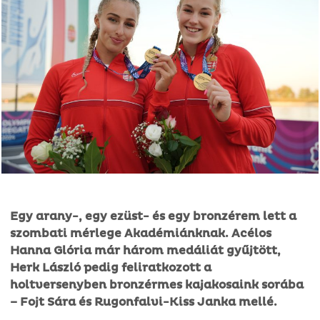
Egy arany-, egy ezüst- és egy bronzérem lett a
szombati mérlege Akadémiánknak. Acélos
Hanna Glória már három medáliát gyűjtött,
Herk László pedig feliratkozott a
holtversenyben bronzérmes kajakosaink sorába
– Fojt Sára és Rugonfalvi-Kiss Janka mellé.