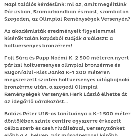
Napi találós kérdésünk: mi az, amit megéltünk
Párizsban, Szamarkandban és most, szombaton
Szegeden, az Olimpiai Reménységek Versenyén?
Az akadémisták eredményeit figyelemmel
kísérők talán kapásból tudják a választ: a
holtversenyes bronzérem!
Fojt Sára és Pupp Noémi K-2 500 méteren nyert
párizsi holtversenyes olimpiai bronzérme és
Rugonfalvi-Kiss Janka K-1 200 méteren
megszerzett szintén holtversenyes világbajnoki
bronzérme után, a szegedi Olimpiai
Reménységek Versenyén Herk László élhette át
az idegőrlő várakozást…
Balázs Péter U16-os tanítványa a K-1 500 méter
döntőjében szinte centire egyszerre érkezett
célba szerb és cseh riválisával, versenyzőnket
előbb a 4. helyen, pár másodperccel később