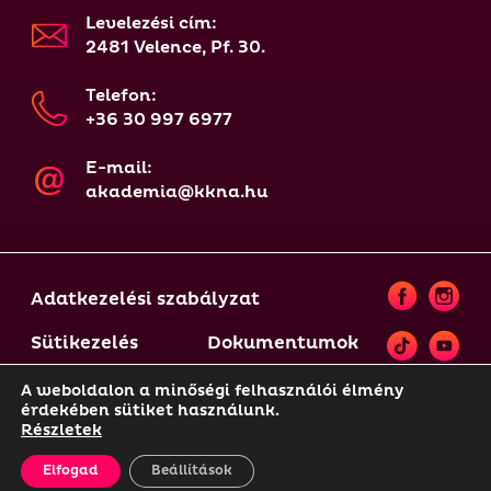
Levelezési cím:
2481 Velence, Pf. 30.
Telefon:
+36 30 997 6977
E-mail:
akademia@kkna.hu
Adatkezelési szabályzat
Sütikezelés
Dokumentumok
A weboldalon a minőségi felhasználói élmény
érdekében sütiket használunk.
© 2021-2025 KKNA | A weboldal tartalma szerzői jogi
Részletek
védelem alatt áll, annak felhasználása csak és
kizárólag a weboldal üzemeltetőjének előzetes
Elfogad
Beállítások
hozzájárulásával lehetséges.