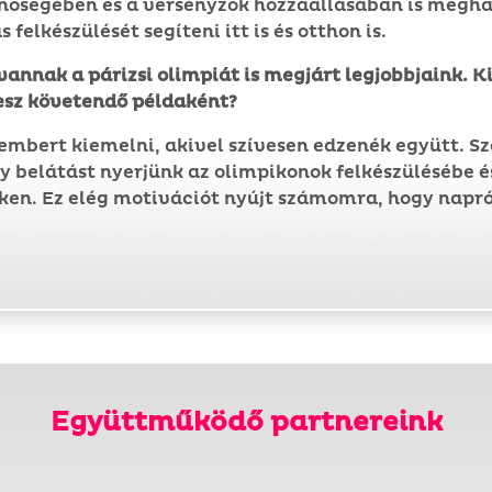
őségében és a versenyzők hozzáállásában is meghat
felkészülését segíteni itt is és otthon is.
vannak a párizsi olimpiát is megjárt legjobbjaink. 
ntesz követendő példaként?
mbert kiemelni, akivel szívesen edzenék együtt. Sz
gy belátást nyerjünk az olimpikonok felkészülésébe 
ken. Ez elég motivációt nyújt számomra, hogy napró
Együttműködő partnereink