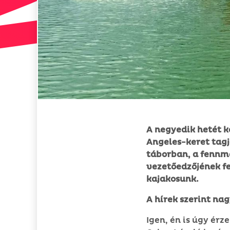
A negyedik hetét k
Angeles-keret tagja
táborban, a fennma
vezetőedzőjének f
kajakosunk.
A hírek szerint nag
Igen, én is úgy érz