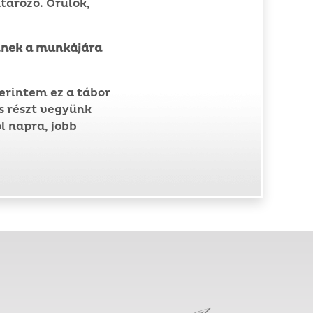
ározó. Örülök,
Kinek a munkájára
erintem ez a tábor
és részt vegyünk
l napra, jobb