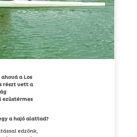
 ahová a Los
 részt vett a
kág
i ezüstérmes
egy a hajó alattad?
atással edzőnk,