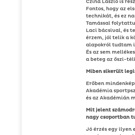
Czina László is ré
Fontos, hogy az el
technikát, és ez n
Tamással folytattu
Laci bácsival, és 
érzem, jól telik a
alapokról tudtam i
És az sem melléke
a beteg az őszi-tél
Miben sikerült leg
Erőben mindenképpe
Akadémia sportpsz
és az Akadémián m
Mit jelent számodr
nagy csoportban t
Jó érzés egy ilyen