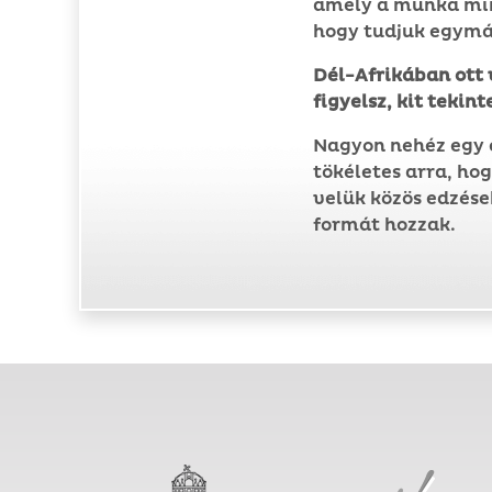
amely a munka min
hogy tudjuk egymás 
Dél-Afrikában ott 
figyelsz, kit teki
Nagyon nehéz egy e
tökéletes arra, ho
velük közös edzése
formát hozzak.