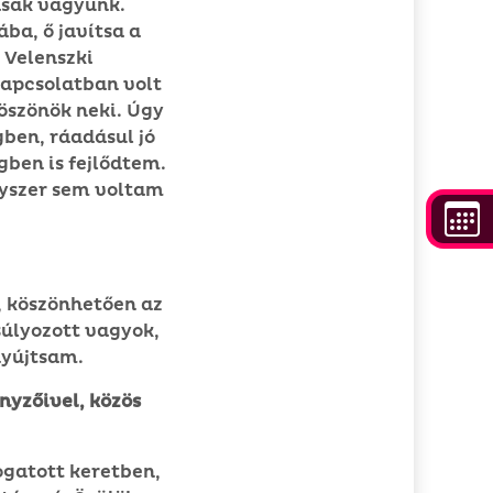
lásak vagyunk.
ba, ő javítsa a
 Velenszki
kapcsolatban volt
köszönök neki. Úgy
gben, ráadásul jó
gben is fejlődtem.
gyszer sem voltam
, köszönhetően az
úlyozott vagyok,
nyújtsam.
nyzőivel, közös
ogatott keretben,