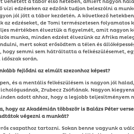
szt vehetett a tábor első hetében, amiért nagyon há
ső vízi edzéseken az edzőnk tudjon beleszólni a munká
agyon jól jött a tábor kezdetén. A következő hetekben
k az edzéseket, de Tomi természetesen folyamatos 
teljes mértékben élveztük a figyelmét, amit nagyon 
 közös munka, minden edzést élvezünk az Afrika mele
ndulni, mert sokat erősödtem a télen és állóképessé
s, hogy semmi sem hátráltatta a felkészülésemet, e
i időszak során.
inkább fejlődni az elmúlt szezonhoz képest?
n, és a mentális felkészülésem is nagyon jól halad
ichológusának, Zrubecz Zsófiának. Nagyon kiegyens
inden adott ahhoz, hogy a legjobb teljesítményem 
a, hogy az Akadémián többször is Balázs Péter verse
udtátok végezni a munkát?
 erős csapathoz tartozni. Sokan benne vagyunk a vál