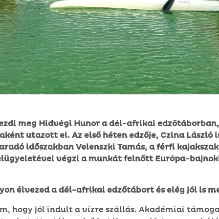
ezdi meg Hidvégi Hunor a dél-afrikai edzőtáborban,
ként utazott el. Az első héten edzője, Czina László is
radó időszakban Velenszki Tamás, a férfi kajaksza
elügyeletével végzi a munkát felnőtt Európa-bajnok
yon élvezed a dél-afrikai edzőtábort és elég jól is m
em, hogy jól indult a vízre szállás. Akadémiai támog