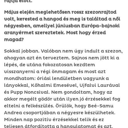
rajtja előtt.
Május elején meglehetősen rossz szezonrajtod
volt, kerested a hangod és meg is találtad a női
négyesben, amellyel júniusban Európa-bajnoki
aranyérmet szereztetek. Most hogy érzed
magad?
Sokkal jobban. Valóban nem úgy indult a szezon,
ahogyan azt én terveztem. Sajnos nem jött ki a
lépés, de utána fokozatosan kezdtem
visszanyerni a régi önmagam és most azt
mondhatom: óriási lendületben vagyunk a
lányokkal, Kőhalmi Emesével, Ujfalvi Laurával
és Pupp Noncsival. Nem gondoltam, hogy az
akkor megélt gödör után ilyen jó érzésekkel fog
eltelni a felkészülés. Örülök, hogy Beé-Samu
Andrea csoportjában a négyesre készülhetek.
Minden nap pozitív érzésekkel telik és ez
teljesen átfordította a hangulatomat és azt,