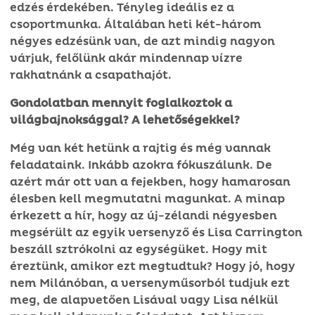
edzés érdekében. Tényleg ideális ez a
csoportmunka. Általában heti két-három
négyes edzésünk van, de azt mindig nagyon
várjuk, felőlünk akár mindennap vízre
rakhatnánk a csapathajót.
Gondolatban mennyit foglalkoztok a
világbajnoksággal? A lehetőségekkel?
Még van két hetünk a rajtig és még vannak
feladataink. Inkább azokra fókuszálunk. De
azért már ott van a fejekben, hogy hamarosan
élesben kell megmutatni magunkat. A minap
érkezett a hír, hogy az új-zélandi négyesben
megsérült az egyik versenyző és Lisa Carrington
beszáll sztrókolni az egységüket. Hogy mit
éreztünk, amikor ezt megtudtuk? Hogy jó, hogy
nem Milánóban, a versenyműsorból tudjuk ezt
meg, de alapvetően Lisával vagy Lisa nélkül