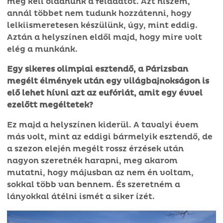
meg kell oldanunk a feladatot. Azt hiszem,
annál többet nem tudunk hozzátenni, hogy
lelkiismeretesen készülünk, úgy, mint eddig.
Aztán a helyszínen eldől majd, hogy mire volt
elég a munkánk.
Egy sikeres olimpiai esztendő, a Párizsban
megélt élmények után egy világbajnokságon is
elő lehet hívni azt az eufóriát, amit egy évvel
ezelőtt megéltetek?
Ez majd a helyszínen kiderül. A tavalyi évem
más volt, mint az eddigi bármelyik esztendő, de
a szezon elején megélt rossz érzések után
nagyon szeretnék harapni, meg akarom
mutatni, hogy májusban az nem én voltam,
sokkal több van bennem. És szeretném a
lányokkal átélni ismét a siker ízét.