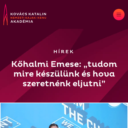
Skip
to
content
HÍREK
Kőhalmi Emese: „tudom
mire készülünk és hova
szeretnénk eljutni”