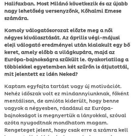
Halifaxban. Most Milánó következik és az újabb
nagy lehetőség versenyzőnk, Kőhalmi Emese
számára.
Komoly válogatósorozat előzte meg a női
négyes kiválasztását. Az április végi-májusi
eleji válogató eredményei után kialakult egy bő
keret, amely előbb a világkupára, majd az
Európa-bajnokságra szűkült le. Gyakorlatilag a
többiekkel egyetemben két szűrőn is átjutottál,
mit jelentett ez idén Neked?
Kaptam egyfajta tartást vagy új motivációt.
Nehéz időszak volt ez mindannyiunknak, főként
mentálisan, de amióta kiderült, hogy benne
vagyok a négyesben, ráadásul az Európa-
bajnokságot is megnyertük a lányokkal, szóval
azóta nyugodtnak mondhatom magam.
Rengeteget jelent, hogy csak erre a számra kell