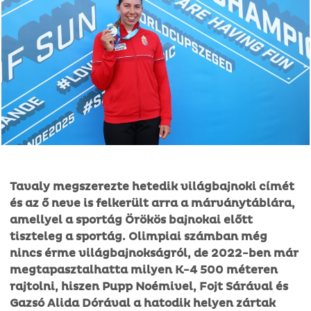
Tavaly megszerezte hetedik világbajnoki címét
és az ő neve is felkerült arra a márványtáblára,
amellyel a sportág Örökös bajnokai előtt
tiszteleg a sportág. Olimpiai számban még
nincs érme világbajnokságról, de 2022-ben már
megtapasztalhatta milyen K-4 500 méteren
rajtolni, hiszen Pupp Noémivel, Fojt Sárával és
Gazsó Alida Dórával a hatodik helyen zártak