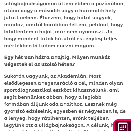
világbajnokságomon ültem ebben a pozícióban,
utána vagy a második vagy a harmadik hely
jutott nekem. Élvezem, hogy hátul vagyok,
mindaz, amitől korábban féltem, például, hogy
kibillentem a hajót, már nem nyomaszt. Jó,
hogy mindent látok hátulról és tényleg teljes
mértékben ki tudom evezni magam.
Egy hét van hátra a rajtig. Milyen munkát
végeztek el az utolsó héten?
Sukorón vagyunk, az Akadémián. Most
elsődlegesen a regeneráció a cél, minden olyan
sportdiagnosztikai eszközt kihasználunk, ami
segít bennünket abban, hogy a legjobb
formában álljunk oda a rajthoz. Lesznek még
gyorsító edzéseink, egyesben és négyesben is, de
a lényeg, hogy rápihenten, erőnk teljében
legyünk ott a világbajnokságon. A célunk, hogy