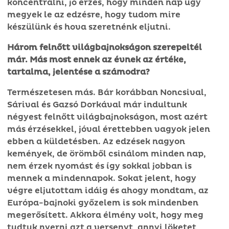
koncentrálni, jó érzés, hogy minden nap úgy
megyek le az edzésre, hogy tudom mire
készülünk és hova szeretnénk eljutni.
Három felnőtt világbajnokságon szerepeltél
már. Más most ennek az évnek az értéke,
tartalma, jelentése a számodra?
Természetesen más. Bár korábban Noncsival,
Sárival és Gazsó Dorkával már indultunk
négyest felnőtt világbajnokságon, most azért
más érzésekkel, jóval érettebben vagyok jelen
ebben a küldetésben. Az edzések nagyon
kemények, de örömből csinálom minden nap,
nem érzek nyomást és így sokkal jobban is
mennek a mindennapok. Sokat jelent, hogy
végre eljutottam idáig és ahogy mondtam, az
Európa-bajnoki győzelem is sok mindenben
megerősített. Akkora élmény volt, hogy meg
tudtuk nyerni azt a versenyt, annyi löketet