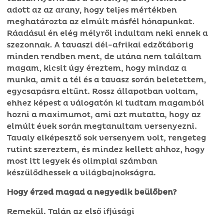
adott az az arany, hogy teljes mértékben
meghatározta az elmúlt másfél hónapunkat.
Ráadásul én elég mélyről indultam neki ennek a
szezonnak. A tavaszi dél-afrikai edzőtáborig
minden rendben ment, de utána nem találtam
magam, kicsit úgy éreztem, hogy mindaz a
munka, amit a tél és a tavasz során beletettem,
egycsapásra eltűnt. Rossz állapotban voltam,
ehhez képest a válogatón ki tudtam magamból
hozni a maximumot, ami azt mutatta, hogy az
elmúlt évek során megtanultam versenyezni.
Tavaly elképesztő sok versenyem volt, rengeteg
rutint szereztem, és mindez kellett ahhoz, hogy
most itt legyek és olimpiai számban
készülődhessek a világbajnokságra.
Hogy érzed magad a negyedik beülőben?
Remekül. Talán az első ifjúsági