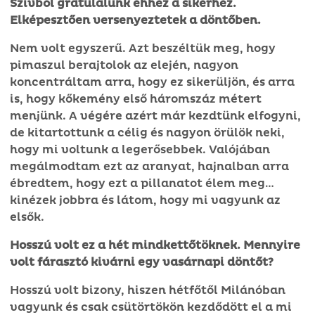
Szívből gratulálunk ehhez a sikerhez.
Elképesztően versenyeztetek a döntőben.
Nem volt egyszerű. Azt beszéltük meg, hogy
pimaszul berajtolok az elején, nagyon
koncentráltam arra, hogy ez sikerüljön, és arra
is, hogy kőkemény első háromszáz métert
menjünk. A végére azért már kezdtünk elfogyni,
de kitartottunk a célig és nagyon örülök neki,
hogy mi voltunk a legerősebbek. Valójában
megálmodtam ezt az aranyat, hajnalban arra
ébredtem, hogy ezt a pillanatot élem meg…
kinézek jobbra és látom, hogy mi vagyunk az
elsők.
Hosszú volt ez a hét mindkettőtöknek. Mennyire
volt fárasztó kivárni egy vasárnapi döntőt?
Hosszú volt bizony, hiszen hétfőtől Milánóban
vagyunk és csak csütörtökön kezdődött el a mi