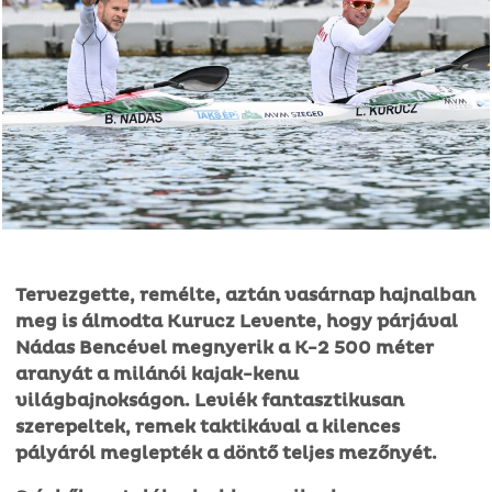
Tervezgette, remélte, aztán vasárnap hajnalban
meg is álmodta Kurucz Levente, hogy párjával
Nádas Bencével megnyerik a K-2 500 méter
aranyát a milánói kajak-kenu
világbajnokságon. Leviék fantasztikusan
szerepeltek, remek taktikával a kilences
pályáról meglepték a döntő teljes mezőnyét.