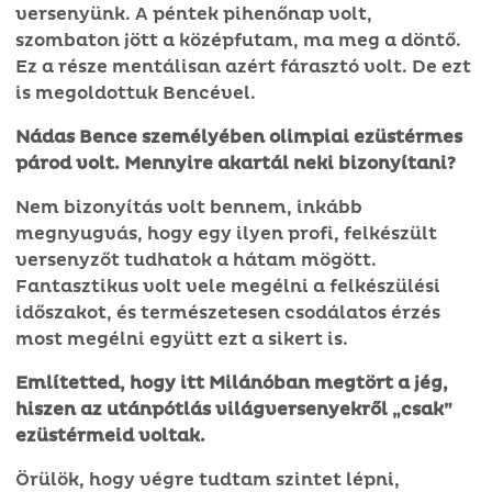
versenyünk. A péntek pihenőnap volt,
szombaton jött a középfutam, ma meg a döntő.
Ez a része mentálisan azért fárasztó volt. De ezt
is megoldottuk Bencével.
Nádas Bence személyében olimpiai ezüstérmes
párod volt. Mennyire akartál neki bizonyítani?
Nem bizonyítás volt bennem, inkább
megnyugvás, hogy egy ilyen profi, felkészült
versenyzőt tudhatok a hátam mögött.
Fantasztikus volt vele megélni a felkészülési
időszakot, és természetesen csodálatos érzés
most megélni együtt ezt a sikert is.
Említetted, hogy itt Milánóban megtört a jég,
hiszen az utánpótlás világversenyekről „csak”
ezüstérmeid voltak.
Örülök, hogy végre tudtam szintet lépni,