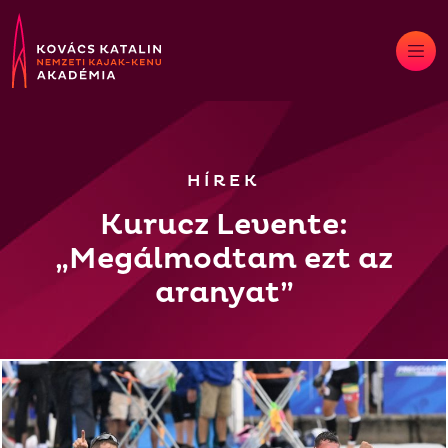
Skip
to
content
HÍREK
Kurucz Levente:
„Megálmodtam ezt az
aranyat”