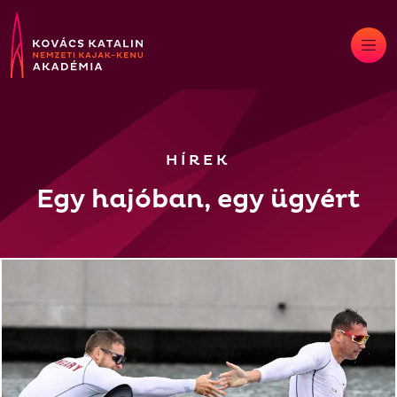
Skip
to
content
HÍREK
Egy hajóban, egy ügyért