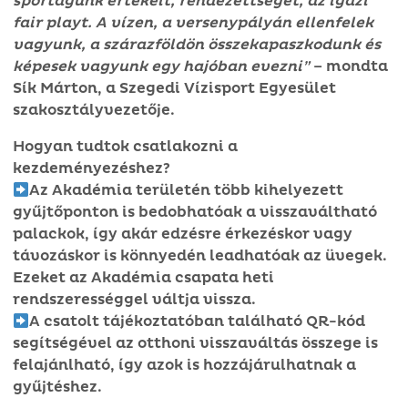
sportágunk értékeit, rendezettségét, az igazi
fair playt. A vízen, a versenypályán ellenfelek
vagyunk, a szárazföldön összekapaszkodunk és
képesek vagyunk egy hajóban evezni”
– mondta
Sík Márton, a Szegedi Vízisport Egyesület
szakosztályvezetője.
Hogyan tudtok csatlakozni a
kezdeményezéshez?
Az Akadémia területén több kihelyezett
gyűjtőponton is bedobhatóak a visszaváltható
palackok, így akár edzésre érkezéskor vagy
távozáskor is könnyedén leadhatóak az üvegek.
Ezeket az Akadémia csapata heti
rendszerességgel váltja vissza.
A csatolt tájékoztatóban található QR-kód
segítségével az otthoni visszaváltás összege is
felajánlható, így azok is hozzájárulhatnak a
gyűjtéshez.