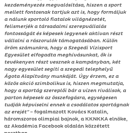
kezdeményezés megvalósítása, hiszen a sport
mellett fontosnak tartjuk azt is, hogy formáljuk
a nálunk sportoló fiatalok világnézetét,
felismerjék a társadalmi szerepvállalás
fontosságát és képesek legyenek aktívan részt
vállalni a rászorulók támogatásában. Külön
öröm számunkra, hogy a Szegedi Vízisport
Egyesület elfogadta meghívásunkat, ők is
tevékenyen részt vesznek a kampányban, két
nagy egyesület segíti a szegedi telephelyű
Ágota Alapítvány munkáját. Úgy érzem, ez a
közös akció szimbolikus is, hiszen megmutatja,
hogy a sportág szereplői bár a vízen riválisok, a
parton képesek az összefogásra, egységesen
tudják képviselni ennek a csodálatos sportágnak
az erejét”
– fogalmazott Kovács Katalin,
háromszoros olimpiai bajnok, a KKNKKA elnöke,
az Akadémia Facebook oldalán közzétett