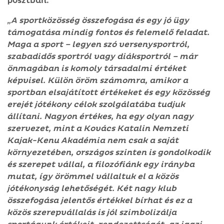
posztban.
„A sportközösség összefogása és egy jó ügy
támogatása mindig fontos és felemelő feladat.
Maga a sport – legyen szó versenysport­ról,
szabadidős sportról vagy diáksport­ról – már
önmagában is komoly társadalmi értéket
képvisel. Külön öröm számomra, amikor a
sportban elsajátított értékeket és egy közösség
erejét jótékony célok szolgálatába tudjuk
állítani. Nagyon értékes, ha egy olyan nagy
szervezet, mint a Kovács Katalin Nemzeti
Kajak-Kenu Akadémia nem csak a saját
környezetében, országos szinten is gondolkodik
és szerepet vállal, a filozófiánk egy irányba
mutat, így örömmel vállaltuk el a közös
jótékonyság lehetőségét. Két nagy klub
összefogása jelentős értékkel bírhat és ez a
közös szerepvállalás is jól szimbolizálja