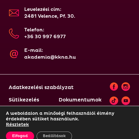
Levelezési cím:
2481 Velence, Pf. 30.
Telefon:
+36 30 997 6977
E-mail:
akademia@kkna.hu
Adatkezelési szabályzat
Sütikezelés
Dokumentumok
A weboldalon a minőségi felhasználói élmény
érdekében sütiket használunk.
© 2021-2025 KKNA | A weboldal tartalma szerzői jogi
Részletek
védelem alatt áll, annak felhasználása csak és
kizárólag a weboldal üzemeltetőjének előzetes
Elfogad
Beállítások