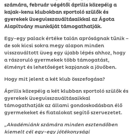
számára, február végétől április közepéig a
kajak-kenu klubokban sportoló szülők és
gyerekek üvegvisszaváltásaikkal az Ágota
Alapítvány munkáját támogathatják.
Egy-egy palack értéke talán apróságnak tűnik –
de sok kicsi sokra megy alapon minden
visszaváltott üveg egy újabb lépés ahhoz, hogy
a rászoruló gyermekek több támogatást,
élményt és lehetőséget kapjanak a jövőben.
Hogy mit jelent a két klub összefogása?
Április közepéig a két klubban sportoló szülők és
gyerekek üvegvisszaváltásaikkal
támogathatják az állami gondoskodásban élő
gyermekeket és fiatalokat segítő szervezetet.
„Akadémiánk számára minden esztendőben
kiemelt cél egy-egy jótékonysági