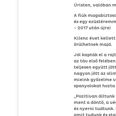
Úristen, valóban m
A fiúk magabiztos
és egy ezüstéremm
– 2017 után újra!
Kilenc évet kellett
örülhetnek majd.
Jól kapták el a ra
az táv első felébe
teljesen együtt jö
nagyon jött az olim
mieink győzelme vo
spanyolokat hozta
„Pozitívan álltunk
ment a döntő, a vé
és nyerni tudtunk.
amit tudunk és sta