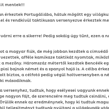
it mentek!!!
an érkeztek Portugáliába, hátuk mögött egy világ
el és rendkívül taktikusan versenyezve érkeztek me
 várni erre a sikerre! Pedig sokáig úgy tűnt, ezen a
jtot a magyar fiúk, de még jobban kezdtek a címvédő
n vezettek, afféle kamikaze taktikát nyomtak, mik
tt a mezőny. Háromszáz métertől kezdtek Bencéék eg
piai bajnok német és a spanyol hajó is. A célba érke
lt biztos, a célfotó pedig végül holtversenyben a n
 ki másodiknak.
 a versenyhez, tudtuk, hogy esélyesei vagyunk ennek
ge nagyon fájt, de szerencsére meg tudtuk csinálni
 Örülök ennek az eredménynek, hogy ki tudtuk magun
bil teljesítményt tudtunk nyújtani a világkupák utá