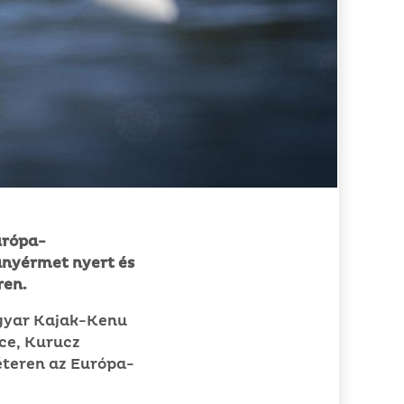
urópa-
anyérmet nyert és
ren.
agyar Kajak-Kenu
ce, Kurucz
éteren az Európa-