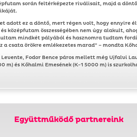
zépfutam során feltérképezte riválisait, majd a dön
ikáját.
et adott ez a döntő, mert régen volt, hogy ennyire 
ő és középfutam összességében nem úgy alakult, ah
anultam mindkét pályából és hasznomra tudtam fordí
ez a csata örökre emlékezetes marad” – mondta Kőh
Levente, Fodor Bence páros mellett még Ujfalvi Lau
00 m) és Kőhalmi Emesének (K-1 5000 m) is szurkolh
Együttműködő partnereink