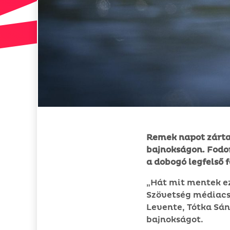
Remek napot zárta
bajnokságon. Fodor
a dobogó legfelső 
„Hát mit mentek ez
Szövetség médiacs
Levente, Tótka Sá
bajnokságot.