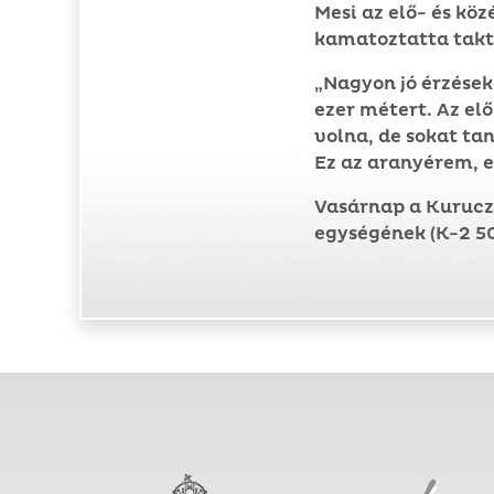
Mesi az elő- és kö
kamatoztatta takt
„Nagyon jó érzések
ezer métert. Az el
volna, de sokat t
Ez az aranyérem, 
Vasárnap a Kurucz 
egységének (K-2 5