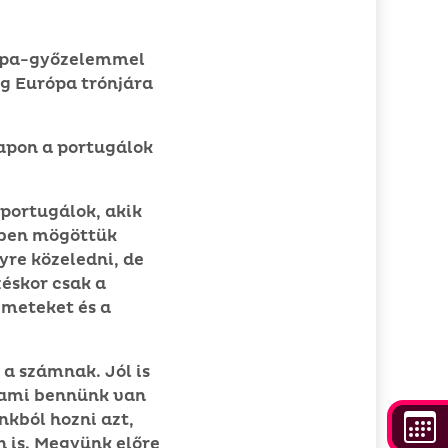
kupa-győzelemmel
g Európa trónjára
 napon a portugálok
 portugálok, akik
özben mögöttük
yre közeledni, de
zéskor csak a
émeteket és a
 a számnak. Jól is
, ami bennünk van
kból hozni azt,
n is. Megyünk előre