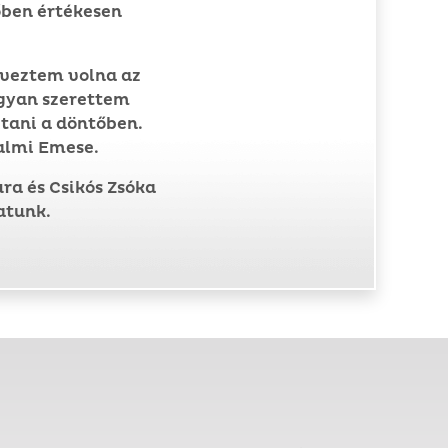
tőben értékesen
élveztem volna az
ogyan szerettem
tani a döntőben.
almi Emese.
ra és Csikós Zsóka
atunk.