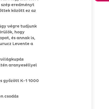
n szép eredményt
ttek között ez az
úgy végre tudjunk
örülök, hogy
pot, és annak is,
urucz Levente a
 világkupás
ntén aranyeséllyel
s győzött K-1 1000
en csodás