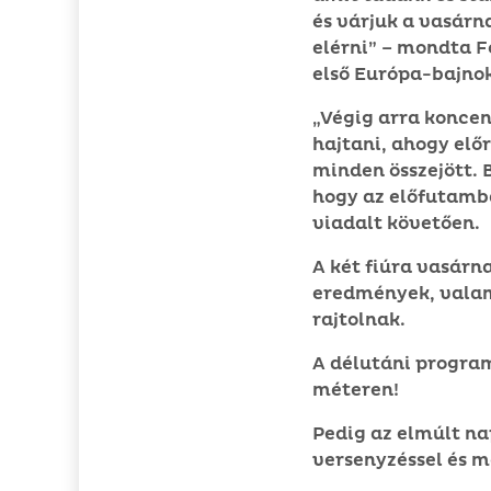
és várjuk a vasárn
elérni” – mondta F
első Európa-bajno
„Végig arra konce
hajtani, ahogy elő
minden összejött. 
hogy az előfutamb
viadalt követően.
A két fiúra vasárn
eredmények, valami
rajtolnak.
A délutáni program
méteren!
Pedig az elmúlt n
versenyzéssel és m