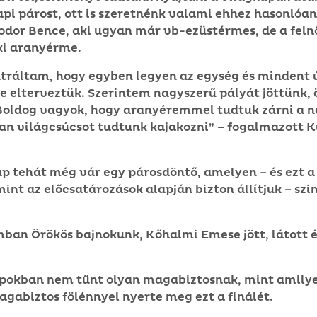
api párost, ott is szeretnénk valami ehhez hasonlóa
odor Bence, aki ugyan már vb-ezüstérmes, de a felnő
ki aranyérme.
ntráltam, hogy egyben legyen az egység és mindent 
re elterveztük. Szerintem nagyszerű pályát jöttünk, 
Boldog vagyok, hogy aranyéremmel tudtuk zárni a na
an világcsúcsot tudtunk kajakozni” – fogalmazott K
ap tehát még vár egy párosdöntő, amelyen – és ezt a
nt az előcsatározások alapján bizton állítjuk – szi
ban Örökös bajnokunk, Kőhalmi Emese jött, látott é
apokban nem tűnt olyan magabiztosnak, mint amily
agabiztos fölénnyel nyerte meg ezt a finálét.