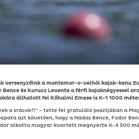
k versenyzőink a montemor-o-velhói kajak-kenu E
 Bence és Kurucz Levente a férfi kajaknégyessel ar
fokára állhatott fel Kőhalmi Emese is K-1 1000 méte
ek a srácok?!” – tette fel gratuláló posztjában a M
apata azt követően, hogy a Nádas Bence, Fodor Ben
ndor alkotta magyar kvartett megnyerte K-4 500 m