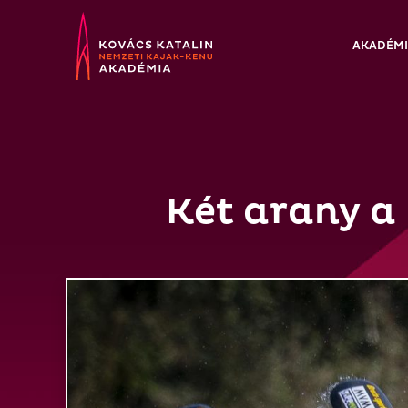
Skip
to
AKADÉM
content
Két arany a