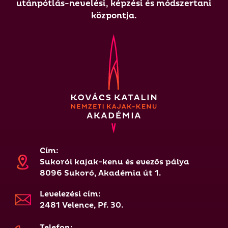
utánpótlás-nevelési, képzési és módszertani
központja.
Cím:
Sukorói kajak-kenu és evezős pálya
8096 Sukoró, Akadémia út 1.
Levelezési cím:
2481 Velence, Pf. 30.
Telefon: