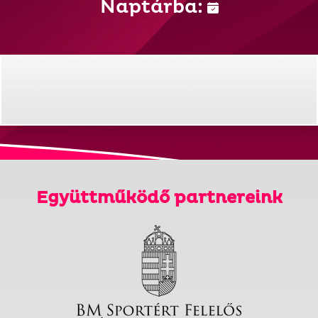
Naptárba:
Együttműködő partnereink