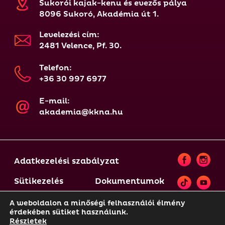
Sukorói kajak-kenu és evezős pálya
8096 Sukoró, Akadémia út 1.
Levelezési cím:
2481 Velence, Pf. 30.
Telefon:
+36 30 997 6977
E-mail:
akademia@kkna.hu
Adatkezelési szabályzat
Sütikezelés
Dokumentumok
A weboldalon a minőségi felhasználói élmény
érdekében sütiket használunk.
© 2021-2025 KKNA | A weboldal tartalma szerzői jogi
Részletek