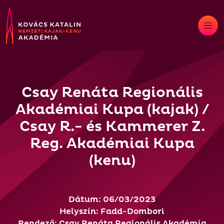
Skip
to
content
Csay Renáta Regionális
Akadémiai Kupa (kajak) /
Csay R.- és Kammerer Z.
Reg. Akadémiai Kupa
(kenu)
Dátum: 06/03/2023
Helyszín: Fadd-Dombori
Rendező: Csay Renáta Regionális Akadémia