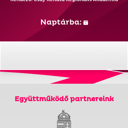
Naptárba:
Együttműködő partnereink