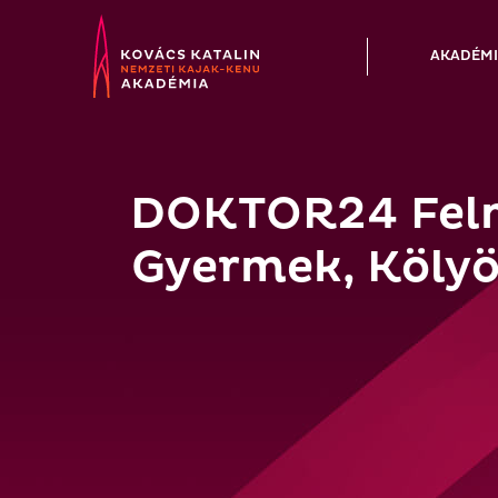
Skip
to
AKADÉM
content
DOKTOR24 Feln
Gyermek, Kölyö