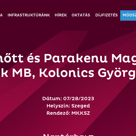
IA
INFRASTRUKTÚRÁNK
HÍREK
OKTATÁS
DÍJFIZETÉS
MÓDS
őtt és Parakenu Mag
k MB, Kolonics Györ
Dátum: 07/28/2023
Helyszín: Szeged
Rendező: MKKSZ