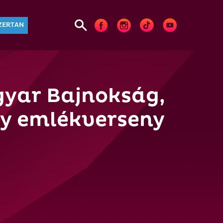
ZERTAN
yar Bajnokság,
gy emlékverseny