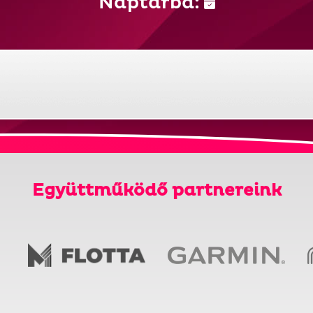
Naptárba:
Együttműködő partnereink