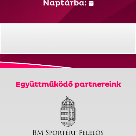
Naptárba:
Együttműködő partnereink