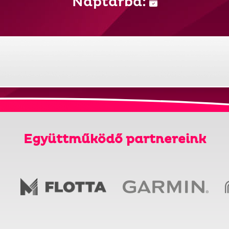
Naptárba:
Együttműködő partnereink