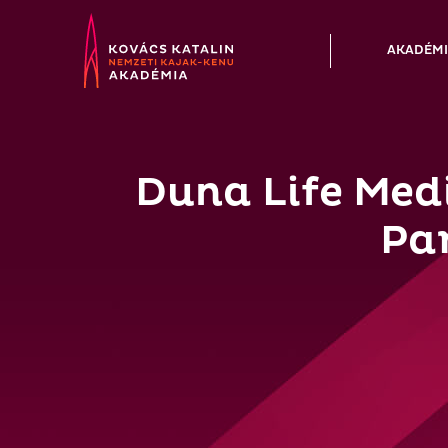
Skip
to
AKADÉM
content
Duna Life Medi
Pa