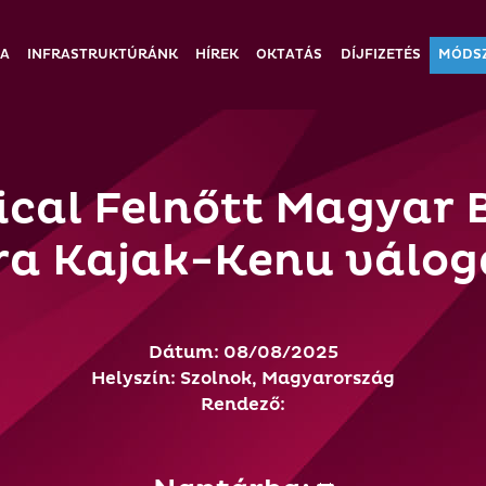
IA
INFRASTRUKTÚRÁNK
HÍREK
OKTATÁS
DÍJFIZETÉS
MÓDS
cal Felnőtt Magyar B
ra Kajak-Kenu válog
Dátum: 08/08/2025
Helyszín: Szolnok, Magyarország
Rendező: