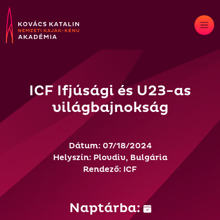
Skip
to
content
ICF Ifjúsági és U23-as
világbajnokság
Dátum: 07/18/2024
Helyszín: Plovdiv, Bulgária
Rendező: ICF
Naptárba: