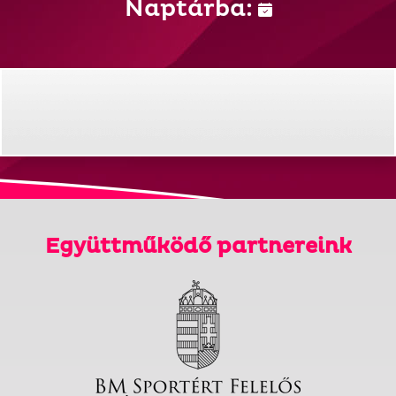
Naptárba:
Együttműködő partnereink