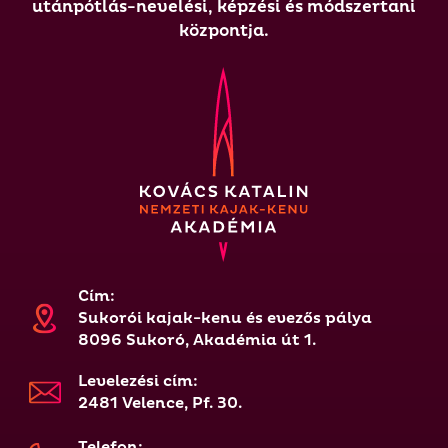
utánpótlás-nevelési, képzési és módszertani
központja.
Cím:
Sukorói kajak-kenu és evezős pálya
8096 Sukoró, Akadémia út 1.
Levelezési cím:
2481 Velence, Pf. 30.
Telefon: