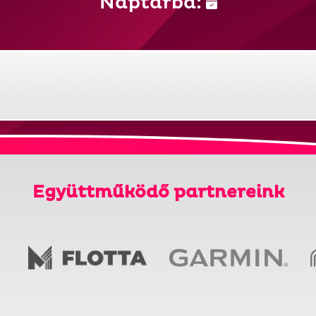
Naptárba:
Együttműködő partnereink