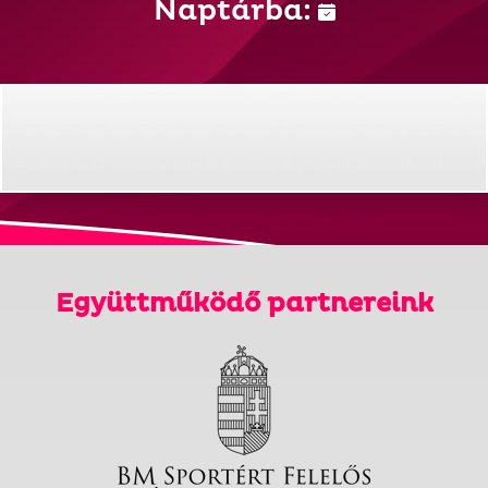
Naptárba:
Együttműködő partnereink