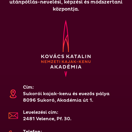
utánpótlás-nevelési, képzési és módszertani
központja.
Cím:
Sukorói kajak-kenu és evezős pálya
8096 Sukoró, Akadémia út 1.
Levelezési cím:
2481 Velence, Pf. 30.
Telefon: