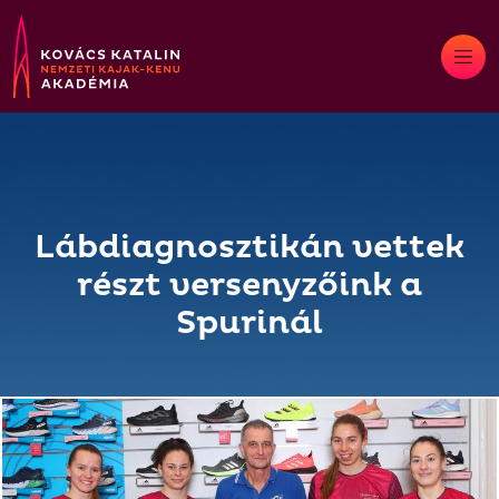
Skip
to
content
Lábdiagnosztikán vettek
részt versenyzőink a
Spurinál