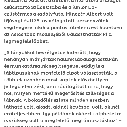
Kedden a Váci úti üzletben a maratoni országos
csúcstartó Szűcs Csaba és a junior Eb-
ezüstérmes akadályfutó, Minczér Albert volt
ifjúsági és U23-as válogatott versenyzőink
segítségére, akik a pontos lábelemzést követően
az Asics több modelljéből választhatták ki a
legmegfelelőbbet.
„A lányokkal beszélgetve kiderült, hogy
néhányan már jártak nálunk lábdiagnosztikán
és munkatársaink segítségével eddig is a
lábtípusuknak megfelelő cipőt választották, a
többiek azonban most kaptak először ilyen
jellegű elemzést, ami rávilágított arra, hogy
hol, milyen mértékű megerősítés szükséges a
lábnak. A bokadőlés szinte minden esetben
látható volt, akadt, akinél kevésbé, volt, akinél
erőteljesebben, így példának okáért talpbetétre
is szükség volt a megfelelő megtámasztáshoz” –