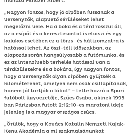
mondta Minczér Albert.
„Nagyon fontos, hogy jó cipőben fussanak a
versenyzők, alapvető sérüléseket lehet
megelőzni vele. Ha a boka és a térd rosszul áll,
az a csípőt és a keresztcsontot is elviszi és egy
kajakos esetében ez a törzs- és hátizomzatra is
hatással lehet. Az őszi-téli időszakban, az
alapozás során hangsúlyosabb a futómunka, és
ez az intenzívebb terhelés hatással van a
térdízületekre és a bokára, így nagyon fontos,
hogy a versenyzők olyan cipőben gyűjtsék a
kilométereket, amelyek nem csak csillapítanak,
hanem jól tartják a lábat” – tette hozzá a Spuri
futóbolt ügyvezetője, Szűcs Csaba, akinek 1993-
ban Párizsban futott 2:12:10-es maratoni ideje
jelenleg is a magyar országos csúcs.
„Örülök, hogy a Kovács Katalin Nemzeti Kajak-
Kenu Akadémia a mi szakmaiságunkat