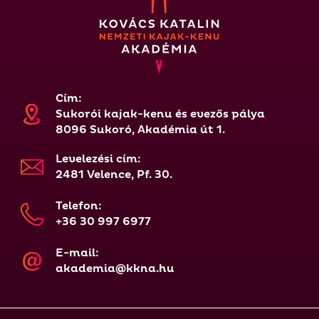
Cím:
Sukorói kajak-kenu és evezős pálya
8096 Sukoró, Akadémia út 1.
Levelezési cím:
2481 Velence, Pf. 30.
Telefon:
+36 30 997 6977
E-mail:
akademia@kkna.hu