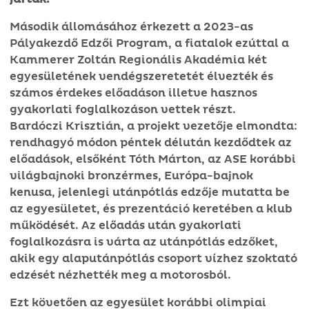
Második állomásához érkezett a 2023-as
Pályakezdő Edzői Program, a fiatalok ezúttal a
Kammerer Zoltán Regionális Akadémia két
egyesületének vendégszeretetét élvezték és
számos érdekes előadáson illetve hasznos
gyakorlati foglalkozáson vettek részt.
Bardóczi Krisztián, a projekt vezetője elmondta:
rendhagyó módon péntek délután kezdődtek az
előadások, elsőként Tóth Márton, az ASE korábbi
világbajnoki bronzérmes, Európa-bajnok
kenusa, jelenlegi utánpótlás edzője mutatta be
az egyesületet, és prezentáció keretében a klub
működését. Az előadás után gyakorlati
foglalkozásra is várta az utánpótlás edzőket,
akik egy alaputánpótlás csoport vízhez szoktató
edzését nézhették meg a motorosból.
Ezt követően az egyesület korábbi olimpiai