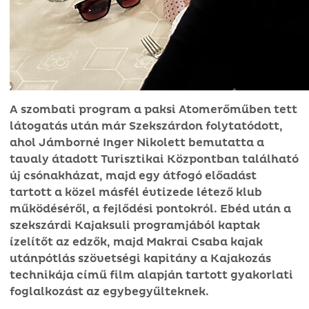
A szombati program a paksi Atomerőműben tett
látogatás után már Szekszárdon folytatódott,
ahol Jámborné Inger Nikolett bemutatta a
tavaly átadott Turisztikai Központban található
új csónakházat, majd egy átfogó előadást
tartott a közel másfél évtizede létező klub
működéséről, a fejlődési pontokról. Ebéd után a
szekszárdi Kajaksuli programjából kaptak
ízelítőt az edzők, majd Makrai Csaba kajak
utánpótlás szövetségi kapitány a Kajakozás
technikája című film alapján tartott gyakorlati
foglalkozást az egybegyűlteknek.