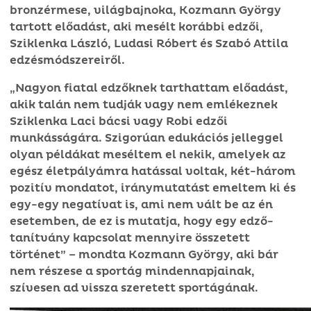
bronzérmese, világbajnoka, Kozmann György
tartott előadást, aki mesélt korábbi edzői,
Sziklenka László, Ludasi Róbert és Szabó Attila
edzésmódszereiről.
„Nagyon fiatal edzőknek tarthattam előadást,
akik talán nem tudják vagy nem emlékeznek
Sziklenka Laci bácsi vagy Robi edzői
munkásságára. Szigorúan edukációs jelleggel
olyan példákat meséltem el nekik, amelyek az
egész életpályámra hatással voltak, két-három
pozitív mondatot, iránymutatást emeltem ki és
egy-egy negatívat is, ami nem vált be az én
esetemben, de ez is mutatja, hogy egy edző-
tanítvány kapcsolat mennyire összetett
történet” – mondta Kozmann György, aki bár
nem részese a sportág mindennapjainak,
szívesen ad vissza szeretett sportágának.