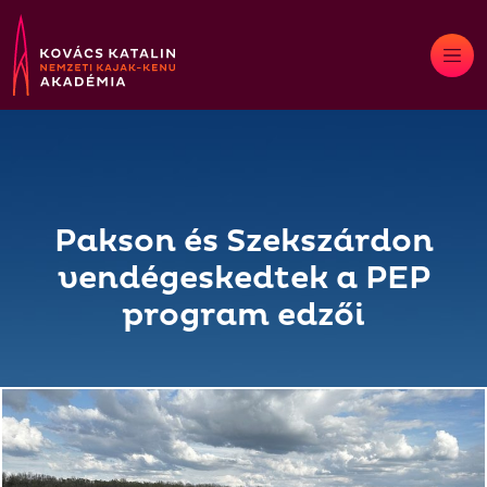
Skip
to
content
Pakson és Szekszárdon
vendégeskedtek a PEP
program edzői