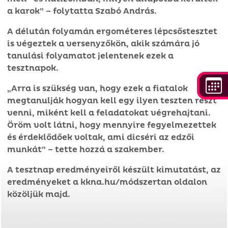
a karok” – folytatta Szabó András.
A délután folyamán ergométeres lépcsőstesztet
is végeztek a versenyzőkön, akik számára jó
tanulási folyamatot jelentenek ezek a
tesztnapok.
„Arra is szükség van, hogy ezek a fiatalok
megtanulják hogyan kell egy ilyen teszten részt
venni, miként kell a feladatokat végrehajtani.
Öröm volt látni, hogy mennyire fegyelmezettek
és érdeklődőek voltak, ami dicséri az edzői
munkát” – tette hozzá a szakember.
A tesztnap eredményeiről készült kimutatást, az
eredményeket a kkna.hu/módszertan oldalon
közöljük majd.