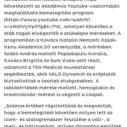
következett az Akadémia Youtube-csatornáján
megtalálható bemelegítési program
(https://www.youtube.com/watch?
v=xNAtVyVp3Tg&t=71s) , amelyet követően a
stáb tagjai elvégezték a szükséges méréseket. A
programban a Kovács Katalin Nemzeti Kajak-
Kenu Akadémia 20 versenyzője, a mérésben
Szabó András mellett Papadopulu Koralia,
Kovács Brigitta és Sum Viola vett részt,
valamint a TSO Medical munkatársai
segédkeztek, akik VALD Dynamót és erőplatót
biztosítottak a tesztek elvégzéséhez. A
laktátértékek mérése mellett, hemoglobin és
kreatinkináz-mérést is végzett a csapat.
„Számos értéket rögzítettünk és megnéztük,
hogy a bemelegítést követően milyen lett az
izom- és szalagrendszer feszülése a váll-, a
mell- és hátizomban, milyen állapotba kerültek