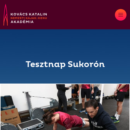
Skip
to
content
Tesztnap Sukorón