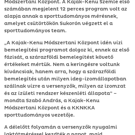
Módszertani Központ. A Kajak-Kenu Szemle első
számában megjelent 12 perces program volt az
alapja annak a sporttudományos mérésnek,
amelyet csütörtökön Sukorón végzett el a
sporttudományos team.
„A Kajak-Kenu Módszertani Központ idén vízi
bemelegítési programot dolgoz ki, ennek az első
fázisát, a szárazföldi bemelegítést követő
értékeket mértük. Nem a keringésre voltunk
kíváncsiak, hanem arra, hogy a szárazföldi
bemelegítés után milyen ideg-izomállapotban
szállnak vízre a versenyzők, milyen az izomzat
és az ízületi rendszer készenléti állapota” –
mondta Szabó András, a Kajak-Kenu
Módszertani Központ és a KKNKKA
sporttudományos vezetője.
A délelőtt folyamán a versenyzők nyugalmi
laktátméréssel kezdték a napot, majd